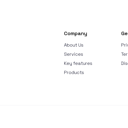
Company
Ge
About Us
Pri
Services
Ter
Key features
Dis
Products