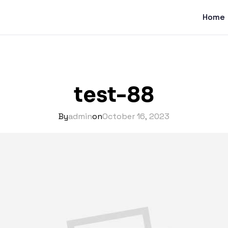
Home
test-88
By
admin
on
October 16, 2023