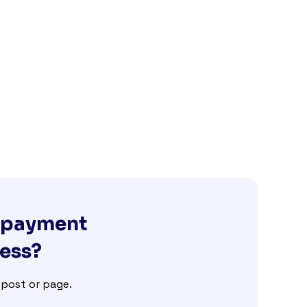
g payment
ness?
e post or page.