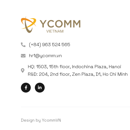
(+84) 963 524 565
hr1@ycomm.vn
HQ: 1503, 15th floor, Indochina Plaza, Hanoi
R&D: 204, 2nd floor, Zen Plaza, D1, Ho Chi Minh
Design by YcommVN