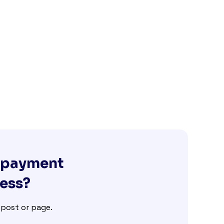
g payment
ness?
e post or page.