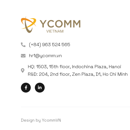
(+84) 963 524 565
hr1@ycomm.vn
HQ: 1503, 15th floor, Indochina Plaza, Hanoi
R&D: 204, 2nd floor, Zen Plaza, D1, Ho Chi Minh
Design by YcommVN