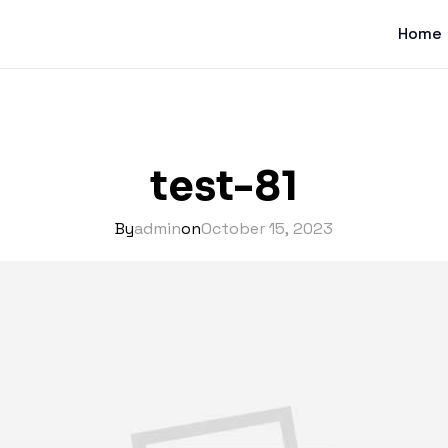
Home
test-81
By
admin
on
October 15, 2023