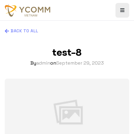
BACK TO ALL
test-8
By
admin
on
September 29, 2023