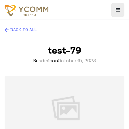
BACK TO ALL
test-79
By
admin
on
October 15, 2023