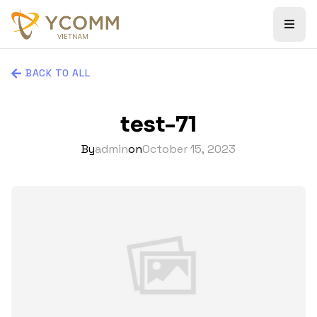
BACK TO ALL
test-71
By
admin
on
October 15, 2023