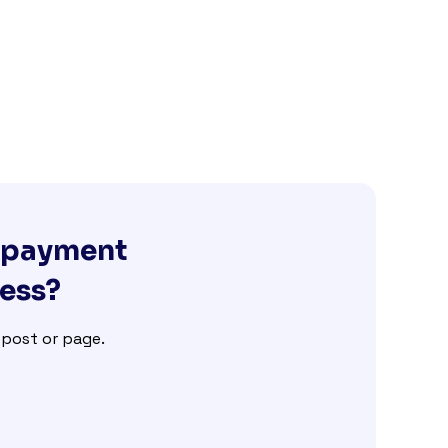
g payment
ness?
e post or page.