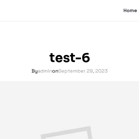
Home
test-6
By
admin
on
September 29, 2023