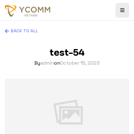
BACK TO ALL
test-54
By
admin
on
October 15, 2023