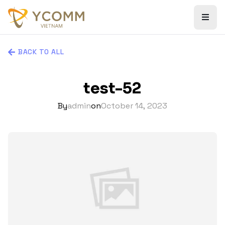
BACK TO ALL
test-52
By
admin
on
October 14, 2023