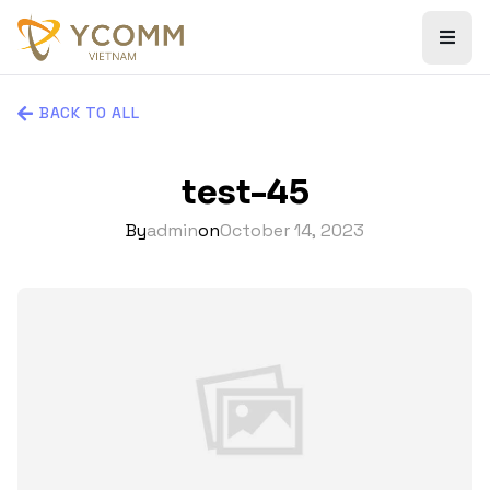
BACK TO ALL
test-45
By
admin
on
October 14, 2023