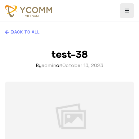
BACK TO ALL
test-38
By
admin
on
October 13, 2023