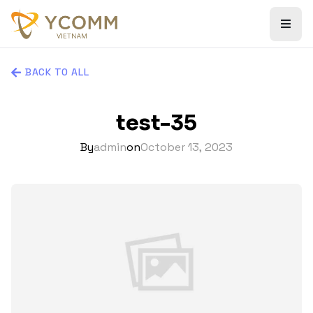
BACK TO ALL
test-35
By
admin
on
October 13, 2023