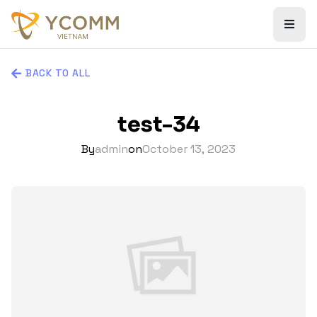
BACK TO ALL
test-34
By
admin
on
October 13, 2023