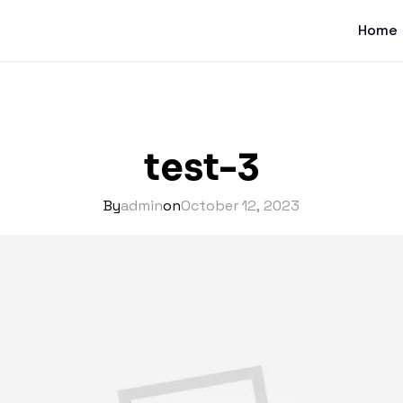
Home
test-3
By
admin
on
October 12, 2023