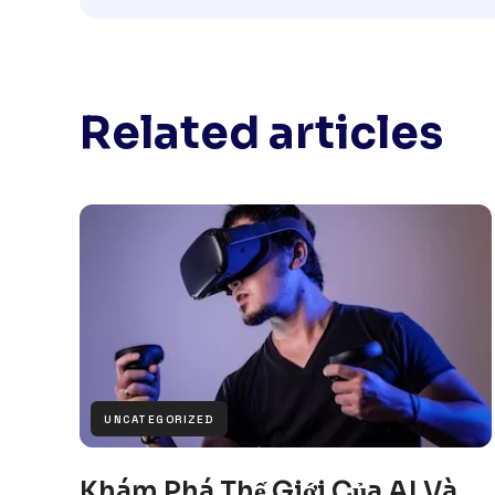
Related articles
UNCATEGORIZED
Khám Phá Thế Giới Của AI Và