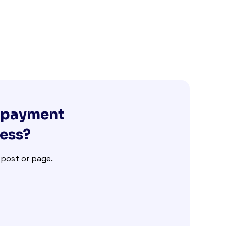
g payment
ness?
e post or page.