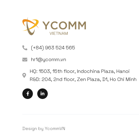
(+84) 963 524 565
hr1@ycomm.vn
HQ: 1503, 15th floor, Indochina Plaza, Hanoi
R&D: 204, 2nd floor, Zen Plaza, D1, Ho Chi Minh
Design by YcommVN