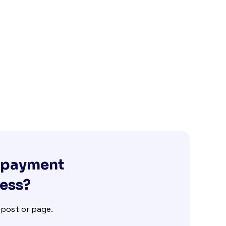
g payment
ness?
e post or page.