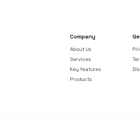
Company
Ge
About Us
Pri
Services
Ter
Key features
Dis
Products