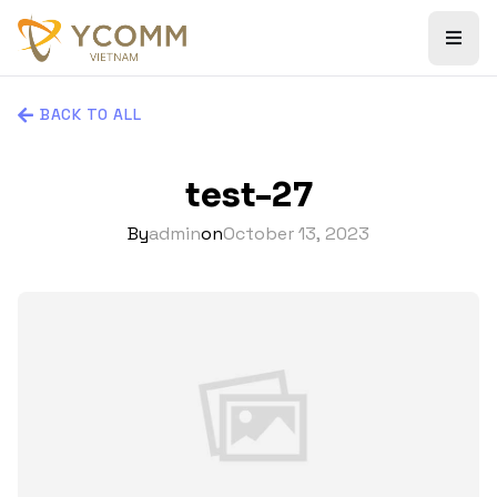
BACK TO ALL
test-27
By
admin
on
October 13, 2023