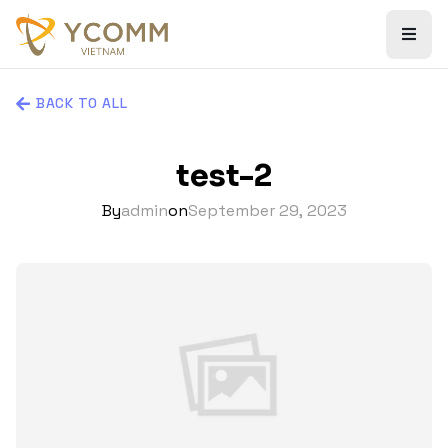
BACK TO ALL
test-2
By
admin
on
September 29, 2023