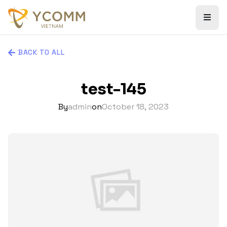
BACK TO ALL
test-145
By
admin
on
October 18, 2023