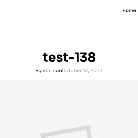
Home
test-138
By
admin
on
October 18, 2023