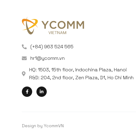
(+84) 963 524 565
hr1@ycomm.vn
HQ: 1503, 15th floor, Indochina Plaza, Hanoi
R&D: 204, 2nd floor, Zen Plaza, D1, Ho Chi Minh
Design by YcommVN