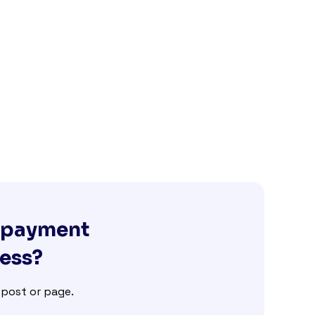
g payment
ness?
e post or page.