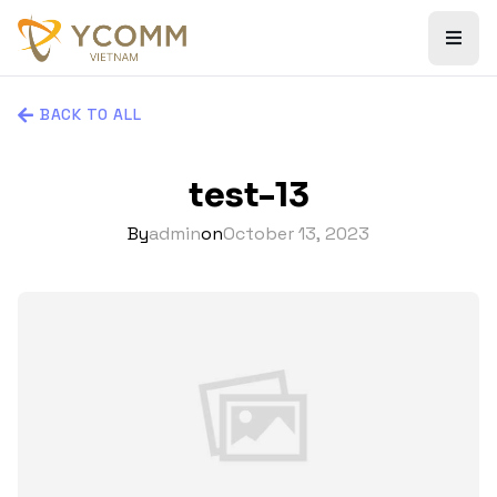
BACK TO ALL
test-13
By
admin
on
October 13, 2023