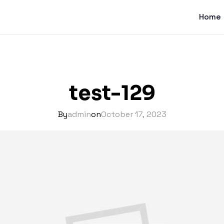
Home
test-129
By
admin
on
October 17, 2023