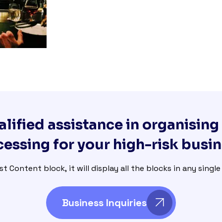
lified assistance in organisin
essing for your high-risk busi
st Content block, it will display all the blocks in any singl
Business Inquiries