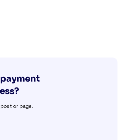
g payment
ness?
e post or page.