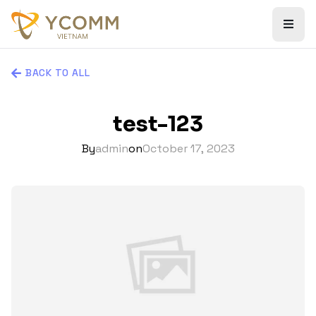
BACK TO ALL
test-123
By
admin
on
October 17, 2023