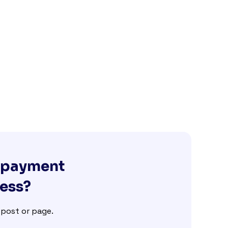
g payment
ness?
e post or page.