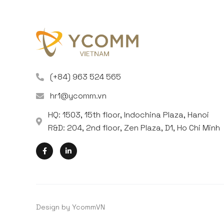
(+84) 963 524 565
hr1@ycomm.vn
HQ: 1503, 15th floor, Indochina Plaza, Hanoi
R&D: 204, 2nd floor, Zen Plaza, D1, Ho Chi Minh
Design by YcommVN