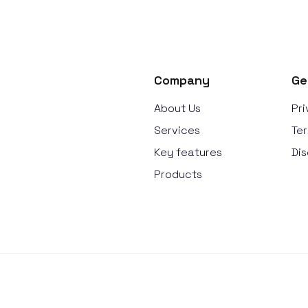
Company
Ge
About Us
Pri
Services
Ter
Key features
Dis
Products