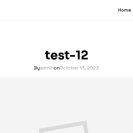
Home
test-12
By
admin
on
October 13, 2023