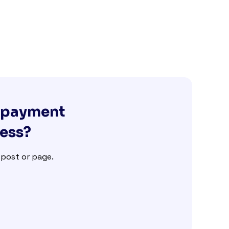
g payment
ness?
e post or page.