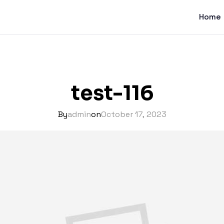
Home
test-116
By
admin
on
October 17, 2023