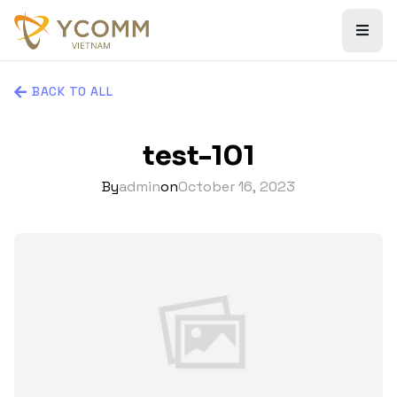
BACK TO ALL
test-101
By
admin
on
October 16, 2023