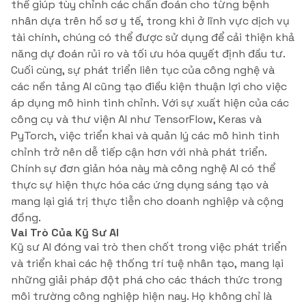
thể giúp tùy chỉnh các chẩn đoán cho từng bệnh
nhân dựa trên hồ sơ y tế, trong khi ở lĩnh vực dịch vụ
tài chính, chúng có thể được sử dụng để cải thiện khả
năng dự đoán rủi ro và tối ưu hóa quyết định đầu tư.
Cuối cùng, sự phát triển liên tục của công nghệ và
các nền tảng AI cũng tạo điều kiện thuận lợi cho việc
áp dụng mô hình tinh chỉnh. Với sự xuất hiện của các
công cụ và thư viện AI như TensorFlow, Keras và
PyTorch, việc triển khai và quản lý các mô hình tinh
chỉnh trở nên dễ tiếp cận hơn với nhà phát triển.
Chính sự đơn giản hóa này mà công nghệ AI có thể
thực sự hiện thực hóa các ứng dụng sáng tạo và
mang lại giá trị thực tiễn cho doanh nghiệp và cộng
đồng.
Vai Trò Của Kỹ Sư AI
Kỹ sư AI đóng vai trò then chốt trong việc phát triển
và triển khai các hệ thống trí tuệ nhân tạo, mang lại
những giải pháp đột phá cho các thách thức trong
môi trường công nghiệp hiện nay. Họ không chỉ là