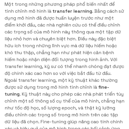
Một trong những phương pháp phổ biến nhất để
tinh chỉnh mô hình là
transfer learning
. Bằng cách sử
dụng mô hình đã được huấn luyện trước như một
điểm khởi đầu, các nhà nghiên cứu có thể điều chỉnh
các trọng số của mô hình này thông qua một tập dữ
liệu nhỏ hơn và chuyên biệt hơn. Điều này đặc biệt
hữu ích trong những lĩnh vực mà dữ liệu hiếm hoặc
khó thu thập, chẳng hạn như phát hiện căn bệnh
hiếm hoặc nhận diện đối tượng trong hình ảnh. Với
transfer learning, kỹ sư có thể nhanh chóng đạt được
độ chính xác cao hơn so với việc bắt đầu từ đầu.
Ngoài transfer learning, một kỹ thuật khác thường
được sử dụng trong mô hình tinh chỉnh là
fine-
tuning
. Kỹ thuật này cho phép các nhà phát triển tùy
chỉnh một số thông số cụ thể của mô hình, chẳng hạn
như tốc độ học, số lượng epoch, và thật kỹ lưỡng
điều chỉnh các trọng số trong mô hình trên các tập
dữ liệu đã chọn. Fine-tuning giúp nâng cao tính chính
xác và hiệu quả của mô hình trong các bối cảnh ứng