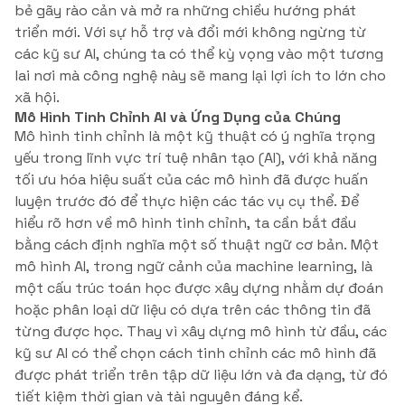
bẻ gãy rào cản và mở ra những chiều hướng phát
triển mới. Với sự hỗ trợ và đổi mới không ngừng từ
các kỹ sư AI, chúng ta có thể kỳ vọng vào một tương
lai nơi mà công nghệ này sẽ mang lại lợi ích to lớn cho
xã hội.
Mô Hình Tinh Chỉnh AI và Ứng Dụng của Chúng
Mô hình tinh chỉnh là một kỹ thuật có ý nghĩa trọng
yếu trong lĩnh vực trí tuệ nhân tạo (AI), với khả năng
tối ưu hóa hiệu suất của các mô hình đã được huấn
luyện trước đó để thực hiện các tác vụ cụ thể. Để
hiểu rõ hơn về mô hình tinh chỉnh, ta cần bắt đầu
bằng cách định nghĩa một số thuật ngữ cơ bản. Một
mô hình AI, trong ngữ cảnh của machine learning, là
một cấu trúc toán học được xây dựng nhằm dự đoán
hoặc phân loại dữ liệu có dựa trên các thông tin đã
từng được học. Thay vì xây dựng mô hình từ đầu, các
kỹ sư AI có thể chọn cách tinh chỉnh các mô hình đã
được phát triển trên tập dữ liệu lớn và đa dạng, từ đó
tiết kiệm thời gian và tài nguyên đáng kể.