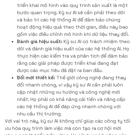
triển khai mô hình vào quy trình sản xuất là một
bước quan trọng. Kỹ sư AI sẽ cần phải theo dõi
và bảo trì các hệ thống AI để đảm bảo chúng
hoạt động hiệu quả theo thời gian, điều này bao
gồm việc điều chỉnh mô hình khi dữ liệu thay đổi.
Đánh giá hiệu suất:
Kỹ sư AI có trách nhiệm theo
dõi và đánh giá hiệu suất của các hệ thống AI. Họ
thực hiện các kiểm tra và phân tích để đảm bảo
rằng các giải pháp được triển khai đang đạt
được các mục tiêu đã đặt ra ban đầu.
Đổi mới thiết kế:
Thế giới công nghệ đang thay
đổi nhanh chóng, vì vậy kỹ sư AI cần phải luôn
cập nhật những xu hướng và công nghệ mới
nhất. Họ phải có khả năng cải tiến và nâng cấp
các hệ thống AI để đáp ứng nhanh chóng với
nhu cầu thị trường.
Với vai trò này, kỹ sư AI không chỉ giúp các công ty tối
ưu hóa quy trình làm việc mà còn tạo ra cơ hội mới