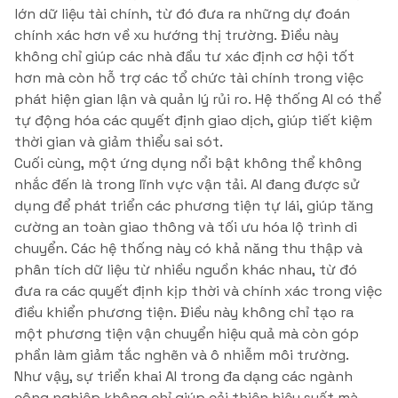
lớn dữ liệu tài chính, từ đó đưa ra những dự đoán
chính xác hơn về xu hướng thị trường. Điều này
không chỉ giúp các nhà đầu tư xác định cơ hội tốt
hơn mà còn hỗ trợ các tổ chức tài chính trong việc
phát hiện gian lận và quản lý rủi ro. Hệ thống AI có thể
tự động hóa các quyết định giao dịch, giúp tiết kiệm
thời gian và giảm thiểu sai sót.
Cuối cùng, một ứng dụng nổi bật không thể không
nhắc đến là trong lĩnh vực vận tải. AI đang được sử
dụng để phát triển các phương tiện tự lái, giúp tăng
cường an toàn giao thông và tối ưu hóa lộ trình di
chuyển. Các hệ thống này có khả năng thu thập và
phân tích dữ liệu từ nhiều nguồn khác nhau, từ đó
đưa ra các quyết định kịp thời và chính xác trong việc
điều khiển phương tiện. Điều này không chỉ tạo ra
một phương tiện vận chuyển hiệu quả mà còn góp
phần làm giảm tắc nghẽn và ô nhiễm môi trường.
Như vậy, sự triển khai AI trong đa dạng các ngành
công nghiệp không chỉ giúp cải thiện hiệu suất mà