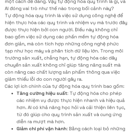
một cách dễ dàng. Vậy tự động hóa quy trình là gì, và
AI đóng vai trò như thế nào trong bối cảnh này?
Tự động hóa quy trình là việc sử dụng công nghệ để
hiện thực hóa các quy trình và nhiệm vụ mà trước đây
được thực hiện bởi con người. Điều này không chỉ
bao gồm việc sử dụng các phần mềm tự động hóa
đơn giản, mà còn tích hợp những công nghệ phức
tạp như học máy và phân tích dữ liệu lớn. Trong môi
trường sản xuất, chẳng hạn, tự động hóa các dây
chuyền sản xuất không chỉ giúp tăng năng suất mà
còn nâng cao chất lượng sản phẩm thông qua việc
giảm thiểu lỗi do con người gây ra.
Các lợi ích chính của tự động hóa quy trình bao gồm:
Tăng cường hiệu suất
: Tự động hóa cho phép
các nhiệm vụ được thực hiện nhanh và hiệu quả
hơn. AI có khả năng học hỏi và cải thiện liên tục,
từ đó giúp cho quy trình sản xuất và cung ứng
diễn ra mượt mà hơn.
Giảm chi phí vận hành
: Bằng cách loại bỏ những