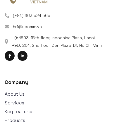
(+84) 963 524 565
hr1@ycomm.vn
HQ: 1503, 15th floor, Indochina Plaza, Hanoi
R&D: 204, 2nd floor, Zen Plaza, D1, Ho Chi Minh
Company
About Us
Services
Key features
Products