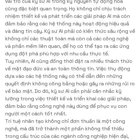
Vai trò của kỹ sư AI trong kỷ nguyên tự động hóa
cũng đặc biệt quan trọng. Họ không chỉ chịu trách
nhiệm thiết kế và phát triển các giải pháp AI mà còn
đảm bảo rằng các hệ thống này hoạt động hiệu quả
và đáng tin cậy. Kỹ sư AI phải có kiến thức sâu rộng về
không chỉ các thuật toán mà còn cả các công nghệ
và phần mềm liên quan, để họ có thể tạo ra các ứng
dụng đột phá phù hợp với nhu cầu thực tế.
Tuy nhiên, AI cũng đồng thời đặt ra nhiều thách thức
về mặt đạo đức và an toàn thông tin. Việc thụ động
dựa vào các hệ thống này có thể dẫn đến những
quyết định không công bằng hoặc gây ra những rủi ro
về bảo mật. Do đó, kỹ sư AI cần phải cân nhắc kỹ
lưỡng trong việc thiết kế và triển khai các giải pháp,
đảm bảo rằng công nghệ này dùng để phục vụ con
người một cách tốt nhất.
Trí tuệ nhân tạo không chỉ đơn thuần là một công
nghệ, mà đã trở thành một phần không thể thiếu
trong cấu trúc của các ngành công nghiệp hiện đại,