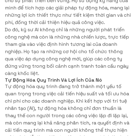
cho sự phát triển bền vững. Họ sử dụng kỹ năng của
mình để tích hợp các giải pháp tự động hóa, mang lại
những lợi ích thiết thực như tiết kiệm thời gian và chi
phí, đồng thời cải thiện hiệu quả công việc.
Do đó, kỹ sư AI không chỉ là những người phát triển
công nghệ mà còn là những nhà chiến lược, trực tiếp
tham gia vào việc định hình tương lai của doanh
nghiệp. Họ tạo ra những cơ hội cho tổ chức thông
qua việc áp dụng công nghệ mới, giúp các công ty
đứng vững trong bối cảnh cạnh tranh toàn cầu ngày
càng khốc liệt.
Tự Động Hóa Quy Trình Và Lợi Ích Của Nó
Tự động hóa quy trình đang trở thành một yếu tố
quan trọng trong việc cải tiến hiệu suất và tối ưu hóa
chi phí cho các doanh nghiệp. Khi kết hợp với trí tuệ
nhân tạo (AI), tự động hóa không chỉ đơn thuần là
thay thế con người trong các công việc lặp đi lặp lại,
mà còn mang lại khả năng phân tích, ra quyết định và
cải tiến quy trình mà con người không thể thực hiện