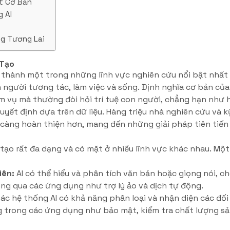
t Cơ Bản
g AI
ng Tương Lai
 Tạo
rở thành một trong những lĩnh vực nghiên cứu nổi bật nhất 
người tương tác, làm việc và sống. Định nghĩa cơ bản của
ệm vụ mà thường đòi hỏi trí tuệ con người, chẳng hạn như 
quyết định dựa trên dữ liệu. Hàng triệu nhà nghiên cứu và 
y càng hoàn thiện hơn, mang đến những giải pháp tiên tiế
 tạo rất đa dạng và có mặt ở nhiều lĩnh vực khác nhau. Mộ
iên:
AI có thể hiểu và phân tích văn bản hoặc giọng nói, 
ông qua các ứng dụng như trợ lý ảo và dịch tự động.
ác hệ thống AI có khả năng phân loại và nhận diện các đối
 trong các ứng dụng như bảo mật, kiểm tra chất lượng s