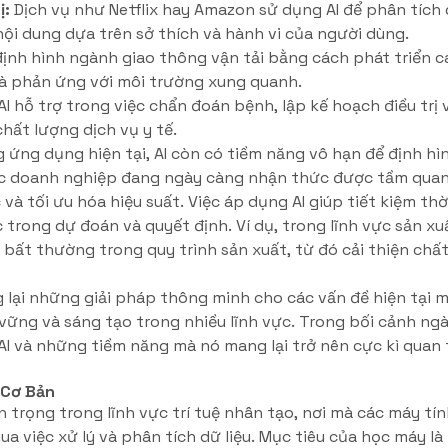
ị:
Dịch vụ như Netflix hay Amazon sử dụng AI để phân tích 
ội dung dựa trên sở thích và hành vi của người dùng.
định hình ngành giao thông vận tải bằng cách phát triển 
à phản ứng với môi trường xung quanh.
AI hỗ trợ trong việc chẩn đoán bệnh, lập kế hoạch điều trị 
hất lượng dịch vụ y tế.
 ứng dụng hiện tại, AI còn có tiềm năng vô hạn để định hì
ác doanh nghiệp đang ngày càng nhận thức được tầm quan 
c và tối ưu hóa hiệu suất. Việc áp dụng AI giúp tiết kiệm th
 trong dự đoán và quyết định. Ví dụ, trong lĩnh vực sản xuấ
 bất thường trong quy trình sản xuất, từ đó cải thiện ch
g lại những giải pháp thông minh cho các vấn đề hiện tại 
 vững và sáng tạo trong nhiều lĩnh vực. Trong bối cảnh n
 AI và những tiềm năng mà nó mang lại trở nên cực kì quan 
 Cơ Bản
trọng trong lĩnh vực trí tuệ nhân tạo, nơi mà các máy tín
ua việc xử lý và phân tích dữ liệu. Mục tiêu của học máy là