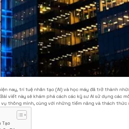
iện nay, trí tuệ nhân tạo (AI) và học máy đã trở thành n
. Bài viết này sẽ khám phá cách các kỹ sư AI sử dụng các m
h vụ thông minh, cùng với những tiềm năng và thách thức 
n Tạo