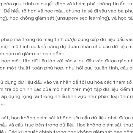
 hóa quy trình ra quyết định và khám phá thông tin ẩn tr
i. Để hiểu rõ hơn về học máy, chúng ta sẽ đi sâu vào ba p
ing), học không giám sát (unsupervised learning), và học 
 pháp mà trong đó máy tính được cung cấp dữ liệu đầu và
ển một mô hình có khả năng dự đoán nhãn cho các dữ liệu m
nh học có giám sát bao gồm:
 hợp một tập dữ liệu lớn với các ví dụ đầu vào được gán n
ọn một thuật toán phù hợp, như hồi quy tuyến tính, cây 
Sử dụng dữ liệu đầu vào và nhãn để tối ưu hóa các tham số
m tra độ chính xác của mô hình trên một tập dữ liệu kiểm t
p dụng rộng rãi trong nhiều lĩnh vực như phân loại thư rá
g.
 sát, học không giám sát không yêu cầu dữ liệu phải được
mẫu và cấu trúc bên trong dữ liệu. Học không giám sát t
iệu. Các kỹ thuật chính trong học không giám sát bao gồm