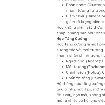
Phân nhóm (Clusteri
nhóm tương tự trong 
Giảm chiều (Dimensio
giảm số lượng biến t
Học không giám sát thường
thập, chẳng hạn như phân 
Học Tăng Cường
Học tăng cường là một ph
tương tác với môi trường.
thành phần chính trong h
Người chơi (Agent): 
Môi trường (Environm
Chính sách (Policy): 
Phần thưởng (Reward)
Hệ thống học tăng cường đ
quy trình phức tạp, mở ra
Như vậy, học máy không chỉ
mở ra nhiều cơ hội cho việ