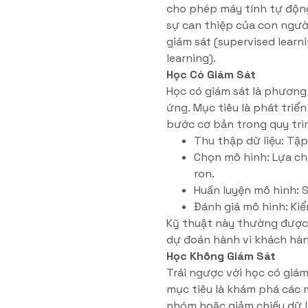
cho phép máy tính tự động
sự can thiệp của con ngườ
giám sát (supervised learn
learning).
Học Có Giám Sát
Học có giám sát là phương
ứng. Mục tiêu là phát tri
bước cơ bản trong quy trì
Thu thập dữ liệu: Tập
Chọn mô hình: Lựa ch
ron.
Huấn luyện mô hình: 
Đánh giá mô hình: Kiể
Kỹ thuật này thường được á
dự đoán hành vi khách hàn
Học Không Giám Sát
Trái ngược với học có giám
mục tiêu là khám phá các 
nhóm hoặc giảm chiều dữ l