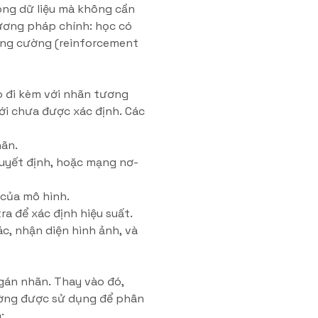
ong dữ liệu mà không cần
hương pháp chính: học có
tăng cường (reinforcement
o đi kèm với nhãn tương
ới chưa được xác định. Các
hãn.
quyết định, hoặc mạng nơ-
 của mô hình.
ra để xác định hiệu suất.
c, nhận diện hình ảnh, và
 gán nhãn. Thay vào đó,
hường được sử dụng để phân
: