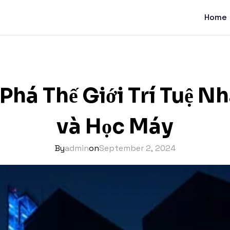
Home
há Thế Giới Trí Tuệ N
và Học Máy
By
admin
on
September 2, 2024