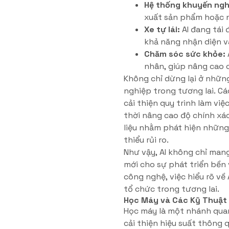
Hệ thống khuyến ngh
xuất sản phẩm hoặc n
Xe tự lái:
AI đang tái 
khả năng nhận diện v
Chăm sóc sức khỏe:
nhân, giúp nâng cao c
Không chỉ dừng lại ở những
nghiệp trong tương lai. C
cải thiện quy trình làm việ
thời nâng cao độ chính xác
liệu nhằm phát hiện những
thiểu rủi ro.
Như vậy, AI không chỉ man
mới cho sự phát triển bền
công nghệ, việc hiểu rõ về
tổ chức trong tương lai.
Học Máy và Các Kỹ Thuật
Học máy là một nhánh quan 
cải thiện hiệu suất thông q