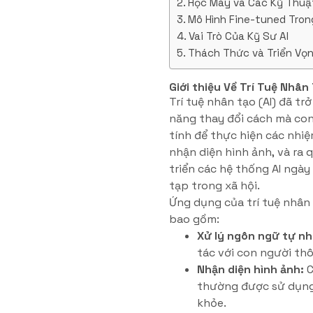
Học Máy và Các Kỹ Thuậ
Mô Hình Fine-tuned Tron
Vai Trò Của Kỹ Sư AI
Thách Thức và Triển Vọ
Giới thiệu Về Trí Tuệ Nhân
Trí tuệ nhân tạo (AI) đã t
năng thay đổi cách mà con 
tính để thực hiện các nhi
nhận diện hình ảnh, và ra 
triển các hệ thống AI ngà
tạp trong xã hội.
Ứng dụng của trí tuệ nhân
bao gồm:
Xử lý ngôn ngữ tự nh
tác với con người th
Nhận diện hình ảnh:
C
thường được sử dụng
khỏe.