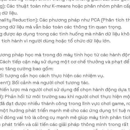
ng): Các thuật toán như K-means hoặc phân nhóm phân cấ
dữ liệu.
nality Reduction): Các phương pháp như PCA (Phân tích t
rong dữ liệu mà vẫn bảo toàn các thông tin quan trọng.
 được áp dụng trong các tình huống mà nhãn dữ liệu khô
tích hành vi người dùng hoặc tổ chức dữ liệu lớn.
ương pháp học mà trong đó máy tính học từ các hành độn
 Cách tiếp cận này sử dụng một cơ chế thưởng và phạt để 
ọc tăng cường bao gồm:
Đối tượng cần học cách thực hiện các nhiệm vụ.
ent): Bối cảnh mà người chơi tương tác.
Chiến lược mà người chơi sử dụng để chọn hành động dựa tr
: Phản hồi từ môi trường sau khi người chơi thực hiện m
ã đạt được nhiều thành công trong lĩnh vực chơi game, r
 một hướng phát triển mạnh mẽ cho các ứng dụng trí tuệ n
 đóng vai trò là công cụ mạnh mẽ giúp máy tính phân tích
c phát triển và cải tiến các giải pháp thông minh trong rất