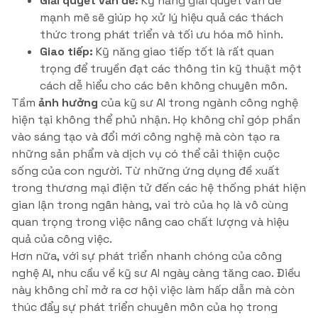
Giải quyết vấn đề:
Kỹ năng giải quyết vấn đề
mạnh mẽ sẽ giúp họ xử lý hiệu quả các thách
thức trong phát triển và tối ưu hóa mô hình.
Giao tiếp:
Kỹ năng giao tiếp tốt là rất quan
trọng để truyền đạt các thông tin kỹ thuật một
cách dễ hiểu cho các bên không chuyên môn.
Tầm
ảnh hưởng
của kỹ sư AI trong ngành công nghệ
hiện tại không thể phủ nhận. Họ không chỉ góp phần
vào sáng tạo và đổi mới công nghệ mà còn tạo ra
những sản phẩm và dịch vụ có thể cải thiện cuộc
sống của con người. Từ những ứng dụng đề xuất
trong thương mại điện tử đến các hệ thống phát hiện
gian lận trong ngân hàng, vai trò của họ là vô cùng
quan trọng trong việc nâng cao chất lượng và hiệu
quả của công việc.
Hơn nữa, với sự phát triển nhanh chóng của công
nghệ AI, nhu cầu về kỹ sư AI ngày càng tăng cao. Điều
này không chỉ mở ra cơ hội việc làm hấp dẫn mà còn
thúc đẩy sự phát triển chuyên môn của họ trong