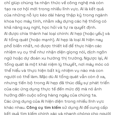
chỉ giúp chúng ta nhận thức về công nghệ mà còn
tạo ra cơ hội mới trong nhiều lĩnh vực. AI là kết quả
của những nỗ lực kéo dài hàng thập kỷ trong ngành
khoa học máy tính, nhằm xây dựng các hệ thống có
khả năng suy nghĩ, học hỏi và tự ra quyết định.
AI được chia thành hai loại chính: AI hẹp (hoặc yếu) và
AI tổng quát (hoặc mạnh). AI hẹp là loại AI hiện nay
phổ biến nhất, nó được thiết kế để thực hiện các
nhiệm vụ cụ thể như nhận diện giọng nói, dịch ngôn
ngữ hoặc dự đoán xu hướng thị trường. Ngược lại, AI
tổng quát là một khái niệm lý thuyết, nơi máy móc có
thể hiểu và thực hiện bất kỳ nhiệm vụ nào mà con
người có thể làm. Mặc dù AI tổng quát vẫn còn ở xa,
nhưng tiến bộ trong AI hẹp đã thúc đẩy sự phát triển
của các ứng dụng thực tế đến mức độ mà nó ảnh
hưởng đến cuộc sống hàng ngày của chúng ta.
Các ứng dụng của AI hiện diện trong nhiều lĩnh vực
khác nhau.
Công cụ tìm kiếm
sử dụng AI để cung cấp
kết quả tìm kiếm chính xác và nhanh chóng cho người