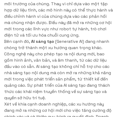
môi trường của chúng. Thay vì chỉ dựa vào một tập
hợp dữ liệu tĩnh, các mô hình này có thể thực hành và
điều chỉnh hành vi của chúng dựa vào các phản hồi
mà chúng nhận được. Điều này đã mở ra những cơ hội
mới trong các lĩnh vực như robot tự hành, trò chơi
điện tử và tối ưu hóa chuỗi cung ứng.
Bên cạnh đó,
AI sáng tạo
(Generative AI) đang nhanh
chóng trở thành một xu hướng quan trọng khác.
Công nghệ này cho phép tạo ra nội dung mới, bao
gồm hình ảnh, văn bản, và âm thanh, từ các dữ liệu
đầu vào có sẵn. AI sáng tạo không chỉ hỗ trợ cho các
nhà sáng tạo nội dung mà còn mở ra những khả năng
mới trong việc phát triển sản phẩm, từ thiết kế đến
quảng cáo. Sự phát triển của AI sáng tạo đang thách
thức các khái niệm truyền thống về sự sáng tạo và
quyền sở hữu trí tuệ.
Xét về khía cạnh doanh nghiệp, các xu hướng này
đang mở ra những cơ hội mới cho việc tăng cường độ
chính xác và cà thiện quy trình ra quyết định. Doanh