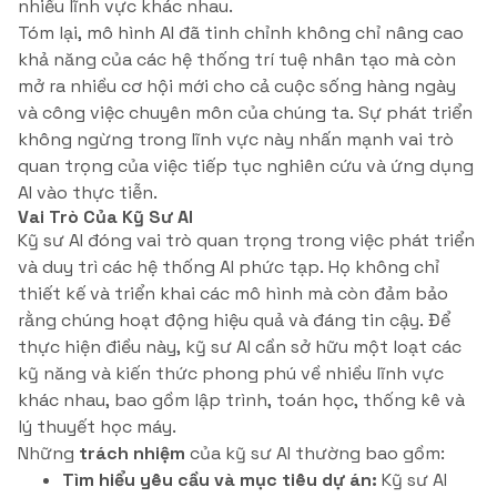
nhiều lĩnh vực khác nhau.
Tóm lại, mô hình AI đã tinh chỉnh không chỉ nâng cao
khả năng của các hệ thống trí tuệ nhân tạo mà còn
mở ra nhiều cơ hội mới cho cả cuộc sống hàng ngày
và công việc chuyên môn của chúng ta. Sự phát triển
không ngừng trong lĩnh vực này nhấn mạnh vai trò
quan trọng của việc tiếp tục nghiên cứu và ứng dụng
AI vào thực tiễn.
Vai Trò Của Kỹ Sư AI
Kỹ sư AI đóng vai trò quan trọng trong việc phát triển
và duy trì các hệ thống AI phức tạp. Họ không chỉ
thiết kế và triển khai các mô hình mà còn đảm bảo
rằng chúng hoạt động hiệu quả và đáng tin cậy. Để
thực hiện điều này, kỹ sư AI cần sở hữu một loạt các
kỹ năng và kiến thức phong phú về nhiều lĩnh vực
khác nhau, bao gồm lập trình, toán học, thống kê và
lý thuyết học máy.
Những
trách nhiệm
của kỹ sư AI thường bao gồm:
Tìm hiểu yêu cầu và mục tiêu dự án:
Kỹ sư AI