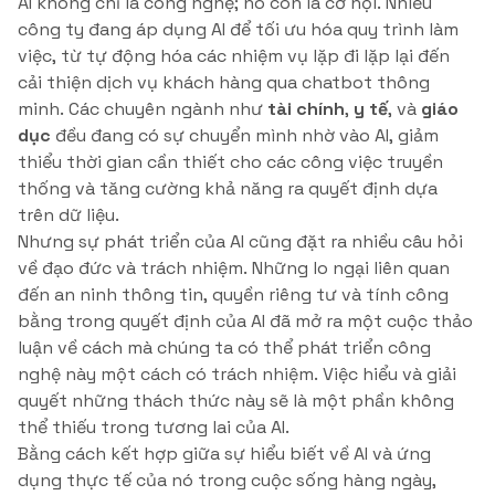
AI không chỉ là công nghệ; nó còn là cơ hội. Nhiều
công ty đang áp dụng AI để tối ưu hóa quy trình làm
việc, từ tự động hóa các nhiệm vụ lặp đi lặp lại đến
cải thiện dịch vụ khách hàng qua chatbot thông
minh. Các chuyên ngành như
tài chính
,
y tế
, và
giáo
dục
đều đang có sự chuyển mình nhờ vào AI, giảm
thiểu thời gian cần thiết cho các công việc truyền
thống và tăng cường khả năng ra quyết định dựa
trên dữ liệu.
Nhưng sự phát triển của AI cũng đặt ra nhiều câu hỏi
về đạo đức và trách nhiệm. Những lo ngại liên quan
đến an ninh thông tin, quyền riêng tư và tính công
bằng trong quyết định của AI đã mở ra một cuộc thảo
luận về cách mà chúng ta có thể phát triển công
nghệ này một cách có trách nhiệm. Việc hiểu và giải
quyết những thách thức này sẽ là một phần không
thể thiếu trong tương lai của AI.
Bằng cách kết hợp giữa sự hiểu biết về AI và ứng
dụng thực tế của nó trong cuộc sống hàng ngày,