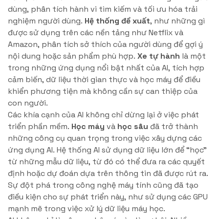
dùng, phân tích hành vi tìm kiếm và tối ưu hóa trải
nghiệm người dùng.
Hệ thống đề xuất
, như những gì
được sử dụng trên các nền tảng như Netflix và
Amazon, phân tích sở thích của người dùng để gợi ý
nội dung hoặc sản phẩm phù hợp.
Xe tự hành
là một
trong những ứng dụng nổi bật nhất của AI, tích hợp
cảm biến, dữ liệu thời gian thực và học máy để điều
khiển phương tiện mà không cần sự can thiệp của
con người.
Các khía cạnh của AI không chỉ dừng lại ở việc phát
triển phần mềm.
Học máy
và
học sâu
đã trở thành
những công cụ quan trọng trong việc xây dựng các
ứng dụng AI. Hệ thống AI sử dụng dữ liệu lớn để “học”
từ những mẫu dữ liệu, từ đó có thể đưa ra các quyết
định hoặc dự đoán dựa trên thông tin đã được rút ra.
Sự đột phá trong công nghệ máy tính cũng đã tạo
điều kiện cho sự phát triển này, như sử dụng các GPU
mạnh mẽ trong việc xử lý dữ liệu máy học.