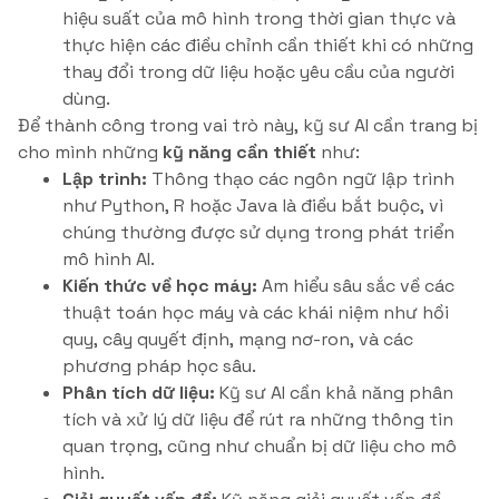
hiệu suất của mô hình trong thời gian thực và
thực hiện các điều chỉnh cần thiết khi có những
thay đổi trong dữ liệu hoặc yêu cầu của người
dùng.
Để thành công trong vai trò này, kỹ sư AI cần trang bị
cho mình những
kỹ năng cần thiết
như:
Lập trình:
Thông thạo các ngôn ngữ lập trình
như Python, R hoặc Java là điều bắt buộc, vì
chúng thường được sử dụng trong phát triển
mô hình AI.
Kiến thức về học máy:
Am hiểu sâu sắc về các
thuật toán học máy và các khái niệm như hồi
quy, cây quyết định, mạng nơ-ron, và các
phương pháp học sâu.
Phân tích dữ liệu:
Kỹ sư AI cần khả năng phân
tích và xử lý dữ liệu để rút ra những thông tin
quan trọng, cũng như chuẩn bị dữ liệu cho mô
hình.