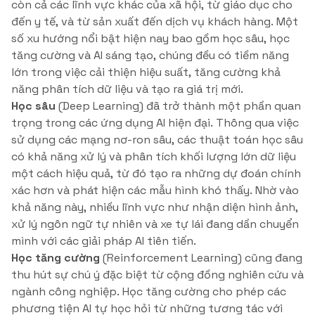
còn cả các lĩnh vực khác của xã hội, từ giáo dục cho
đến y tế, và từ sản xuất đến dịch vụ khách hàng. Một
số xu hướng nổi bật hiện nay bao gồm học sâu, học
tăng cường và AI sáng tạo, chúng đều có tiềm năng
lớn trong việc cải thiện hiệu suất, tăng cường khả
năng phân tích dữ liệu và tạo ra giá trị mới.
Học sâu
(Deep Learning) đã trở thành một phần quan
trọng trong các ứng dụng AI hiện đại. Thông qua việc
sử dụng các mạng nơ-ron sâu, các thuật toán học sâu
có khả năng xử lý và phân tích khối lượng lớn dữ liệu
một cách hiệu quả, từ đó tạo ra những dự đoán chính
xác hơn và phát hiện các mẫu hình khó thấy. Nhờ vào
khả năng này, nhiều lĩnh vực như nhận diện hình ảnh,
xử lý ngôn ngữ tự nhiên và xe tự lái đang dần chuyển
mình với các giải pháp AI tiên tiến.
Học tăng cường
(Reinforcement Learning) cũng đang
thu hút sự chú ý đặc biệt từ cộng đồng nghiên cứu và
ngành công nghiệp. Học tăng cường cho phép các
phương tiện AI tự học hỏi từ những tương tác với