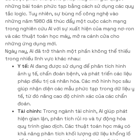
những bài toán phức tạp bằng cách sử dụng các quy
tắc logic. Tuy nhiên, sự bùng nổ công nghệ vào
những năm 1980 đã thúc đẩy một cuộc cách mạng
trong nghiên cứu AI với sự xuất hiện của mạng nơ-ron
và các thuật toán học máy, mở ra cánh cửa cho
những ứng dụng mới.
Ngày nay, AI đã trở thành một phần không thể thiếu
trong nhiều lĩnh vực khác nhau:
Y tế:
AI đang được sử dụng để phân tích hình
ảnh y tế, chẩn đoán bệnh, và phát triển các liệu
pháp điều trị cá nhân hóa. Các mô hình học sâu
giúp nhận diện các mẫu phức tạp trong dữ liệu y
tế, từ đó nâng cao độ chính xác của các chẩn
đoán.
Tài chính:
Trong ngành tài chính, AI giúp phát
hiện gian lận, phân tích rủi ro và tự động hóa
quy trình giao dịch. Các thuật toán học máy có
khả năng phân tích khối lượng dữ liệu khổng lồ