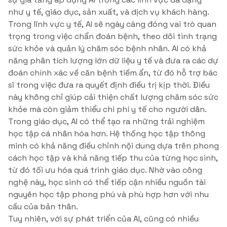
như y tế, giáo dục, sản xuất, và dịch vụ khách hàng.
Trong lĩnh vực y tế, AI sẽ ngày càng đóng vai trò quan
trọng trong việc chẩn đoán bệnh, theo dõi tình trạng
sức khỏe và quản lý chăm sóc bệnh nhân. AI có khả
năng phân tích lượng lớn dữ liệu y tế và đưa ra các dự
đoán chính xác về căn bệnh tiềm ẩn, từ đó hỗ trợ bác
sĩ trong việc đưa ra quyết định điều trị kịp thời. Điều
này không chỉ giúp cải thiện chất lượng chăm sóc sức
khỏe mà còn giảm thiểu chi phí y tế cho người dân.
Trong giáo dục, AI có thể tạo ra những trải nghiệm
học tập cá nhân hóa hơn. Hệ thống học tập thông
minh có khả năng điều chỉnh nội dung dựa trên phong
cách học tập và khả năng tiếp thu của từng học sinh,
từ đó tối ưu hóa quá trình giáo dục. Nhờ vào công
nghệ này, học sinh có thể tiếp cận nhiều nguồn tài
nguyên học tập phong phú và phù hợp hơn với nhu
cầu của bản thân.
Tuy nhiên, với sự phát triển của AI, cũng có nhiều