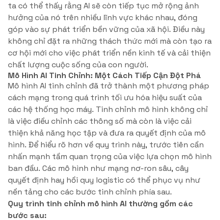
ta có thể thấy rằng AI sẽ còn tiếp tục mở rộng ảnh
hưởng của nó trên nhiều lĩnh vực khác nhau, đóng
góp vào sự phát triển bền vững của xã hội. Điều này
không chỉ đặt ra những thách thức mới mà còn tạo ra
cơ hội mới cho việc phát triển nền kinh tế và cải thiện
chất lượng cuộc sống của con người.
Mô Hình AI Tinh Chỉnh: Một Cách Tiếp Cận Đột Phá
Mô hình AI tinh chỉnh đã trở thành một phương pháp
cách mạng trong quá trình tối ưu hóa hiệu suất của
các hệ thống học máy. Tinh chỉnh mô hình không chỉ
là việc điều chỉnh các thông số mà còn là việc cải
thiện khả năng học tập và đưa ra quyết định của mô
hình. Để hiểu rõ hơn về quy trình này, trước tiên cần
nhấn mạnh tầm quan trọng của việc lựa chọn mô hình
ban đầu. Các mô hình như mạng nơ-ron sâu, cây
quyết định hay hồi quy logistic có thể phục vụ như
nền tảng cho các bước tinh chỉnh phía sau.
Quy trình tinh chỉnh mô hình AI thường gồm các
bước sau: