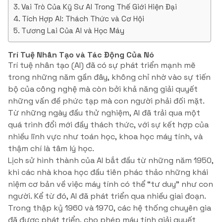
Vai Trò Của Kỹ Sư AI Trong Thế Giới Hiện Đại
Tích Hợp AI: Thách Thức và Cơ Hội
Tương Lai Của AI và Học Máy
Trí Tuệ Nhân Tạo và Tác Động Của Nó
Trí tuệ nhân tạo (AI) đã có sự phát triển mạnh mẽ
trong những năm gần đây, không chỉ nhờ vào sự tiến
bộ của công nghệ mà còn bởi khả năng giải quyết
những vấn đề phức tạp mà con người phải đối mặt.
Từ những ngày đầu thử nghiệm, AI đã trải qua một
quá trình đổi mới đầy thách thức, với sự kết hợp của
nhiều lĩnh vực như toán học, khoa học máy tính, và
thậm chí là tâm lý học.
Lịch sử hình thành của AI bắt đầu từ những năm 1950,
khi các nhà khoa học đầu tiên phác thảo những khái
niệm cơ bản về việc máy tính có thể “tư duy” như con
người. Kể từ đó, AI đã phát triển qua nhiều giai đoạn.
Trong thập kỷ 1960 và 1970, các hệ thống chuyên gia
đã được phát triển, cho phép máy tính giải quyết