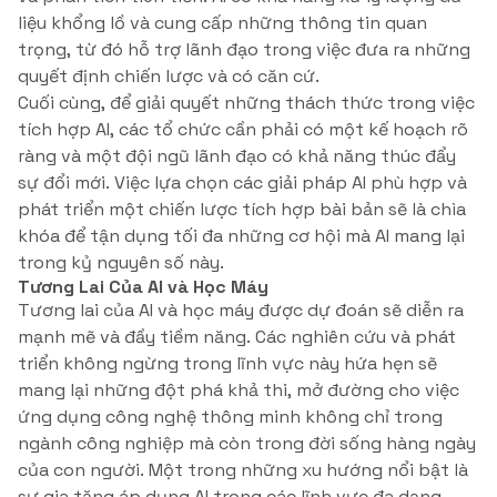
liệu khổng lồ và cung cấp những thông tin quan
trọng, từ đó hỗ trợ lãnh đạo trong việc đưa ra những
quyết định chiến lược và có căn cứ.
Cuối cùng, để giải quyết những thách thức trong việc
tích hợp AI, các tổ chức cần phải có một kế hoạch rõ
ràng và một đội ngũ lãnh đạo có khả năng thúc đẩy
sự đổi mới. Việc lựa chọn các giải pháp AI phù hợp và
phát triển một chiến lược tích hợp bài bản sẽ là chìa
khóa để tận dụng tối đa những cơ hội mà AI mang lại
trong kỷ nguyên số này.
Tương Lai Của AI và Học Máy
Tương lai của AI và học máy được dự đoán sẽ diễn ra
mạnh mẽ và đầy tiềm năng. Các nghiên cứu và phát
triển không ngừng trong lĩnh vực này hứa hẹn sẽ
mang lại những đột phá khả thi, mở đường cho việc
ứng dụng công nghệ thông minh không chỉ trong
ngành công nghiệp mà còn trong đời sống hàng ngày
của con người. Một trong những xu hướng nổi bật là
sự gia tăng áp dụng AI trong các lĩnh vực đa dạng