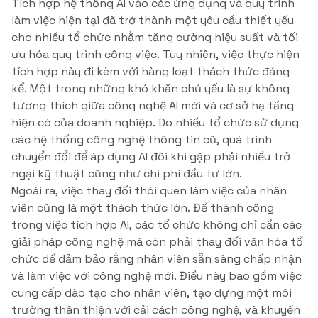
Tích hợp hệ thống AI vào các ứng dụng và quy trình
làm việc hiện tại đã trở thành một yêu cầu thiết yếu
cho nhiều tổ chức nhằm tăng cường hiệu suất và tối
ưu hóa quy trình công việc. Tuy nhiên, việc thực hiện
tích hợp này đi kèm với hàng loạt thách thức đáng
kể. Một trong những khó khăn chủ yếu là sự không
tương thích giữa công nghệ AI mới và cơ sở hạ tầng
hiện có của doanh nghiệp. Do nhiều tổ chức sử dụng
các hệ thống công nghệ thông tin cũ, quá trình
chuyển đổi để áp dụng AI đôi khi gặp phải nhiều trở
ngại kỹ thuật cũng như chi phí đầu tư lớn.
Ngoài ra, việc thay đổi thói quen làm việc của nhân
viên cũng là một thách thức lớn. Để thành công
trong việc tích hợp AI, các tổ chức không chỉ cần các
giải pháp công nghệ mà còn phải thay đổi văn hóa tổ
chức để đảm bảo rằng nhân viên sẵn sàng chấp nhận
và làm việc với công nghệ mới. Điều này bao gồm việc
cung cấp đào tạo cho nhân viên, tạo dựng một môi
trường thân thiện với cải cách công nghệ, và khuyến