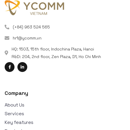
(+84) 963 524 565
hr1@ycomm.vn
HQ: 1503, 15th floor, Indochina Plaza, Hanoi
R&D: 204, 2nd floor, Zen Plaza, D1, Ho Chi Minh
Company
About Us
Services
Key features