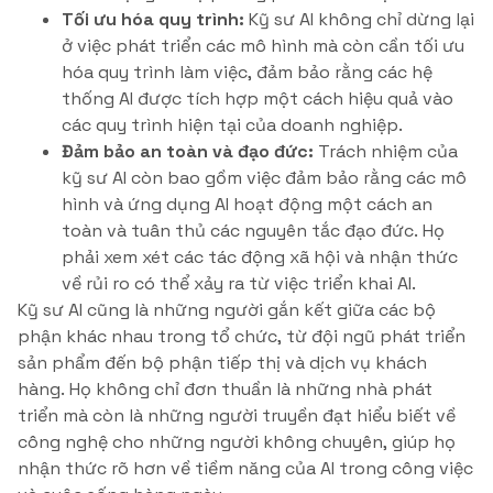
Tối ưu hóa quy trình:
Kỹ sư AI không chỉ dừng lại
ở việc phát triển các mô hình mà còn cần tối ưu
hóa quy trình làm việc, đảm bảo rằng các hệ
thống AI được tích hợp một cách hiệu quả vào
các quy trình hiện tại của doanh nghiệp.
Đảm bảo an toàn và đạo đức:
Trách nhiệm của
kỹ sư AI còn bao gồm việc đảm bảo rằng các mô
hình và ứng dụng AI hoạt động một cách an
toàn và tuân thủ các nguyên tắc đạo đức. Họ
phải xem xét các tác động xã hội và nhận thức
về rủi ro có thể xảy ra từ việc triển khai AI.
Kỹ sư AI cũng là những người gắn kết giữa các bộ
phận khác nhau trong tổ chức, từ đội ngũ phát triển
sản phẩm đến bộ phận tiếp thị và dịch vụ khách
hàng. Họ không chỉ đơn thuần là những nhà phát
triển mà còn là những người truyền đạt hiểu biết về
công nghệ cho những người không chuyên, giúp họ
nhận thức rõ hơn về tiềm năng của AI trong công việc