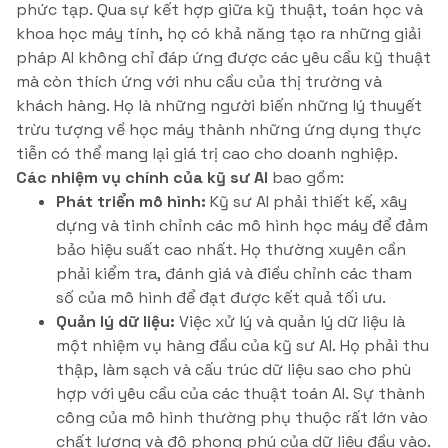
phức tạp. Qua sự kết hợp giữa kỹ thuật, toán học và
khoa học máy tính, họ có khả năng tạo ra những giải
pháp AI không chỉ đáp ứng được các yêu cầu kỹ thuật
mà còn thích ứng với nhu cầu của thị trường và
khách hàng. Họ là những người biến những lý thuyết
trừu tượng về học máy thành những ứng dụng thực
tiễn có thể mang lại giá trị cao cho doanh nghiệp.
Các nhiệm vụ chính của kỹ sư AI
bao gồm:
Phát triển mô hình:
Kỹ sư AI phải thiết kế, xây
dựng và tinh chỉnh các mô hình học máy để đảm
bảo hiệu suất cao nhất. Họ thường xuyên cần
phải kiểm tra, đánh giá và điều chỉnh các tham
số của mô hình để đạt được kết quả tối ưu.
Quản lý dữ liệu:
Việc xử lý và quản lý dữ liệu là
một nhiệm vụ hàng đầu của kỹ sư AI. Họ phải thu
thập, làm sạch và cấu trúc dữ liệu sao cho phù
hợp với yêu cầu của các thuật toán AI. Sự thành
công của mô hình thường phụ thuộc rất lớn vào
chất lượng và độ phong phú của dữ liệu đầu vào.