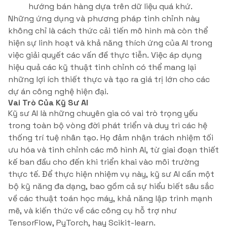
hướng bán hàng dựa trên dữ liệu quá khứ.
Những ứng dụng và phương pháp tinh chỉnh này
không chỉ là cách thức cải tiến mô hình mà còn thể
hiện sự linh hoạt và khả năng thích ứng của AI trong
việc giải quyết các vấn đề thực tiễn. Việc áp dụng
hiệu quả các kỹ thuật tinh chỉnh có thể mang lại
những lợi ích thiết thực và tạo ra giá trị lớn cho các
dự án công nghệ hiện đại.
Vai Trò Của Kỹ Sư AI
Kỹ sư AI là những chuyên gia có vai trò trọng yếu
trong toàn bộ vòng đời phát triển và duy trì các hệ
thống trí tuệ nhân tạo. Họ đảm nhận trách nhiệm tối
ưu hóa và tinh chỉnh các mô hình AI, từ giai đoạn thiết
kế ban đầu cho đến khi triển khai vào môi trường
thực tế. Để thực hiện nhiệm vụ này, kỹ sư AI cần một
bộ kỹ năng đa dạng, bao gồm cả sự hiểu biết sâu sắc
về các thuật toán học máy, khả năng lập trình mạnh
mẽ, và kiến thức về các công cụ hỗ trợ như
TensorFlow, PyTorch, hay Scikit-learn.