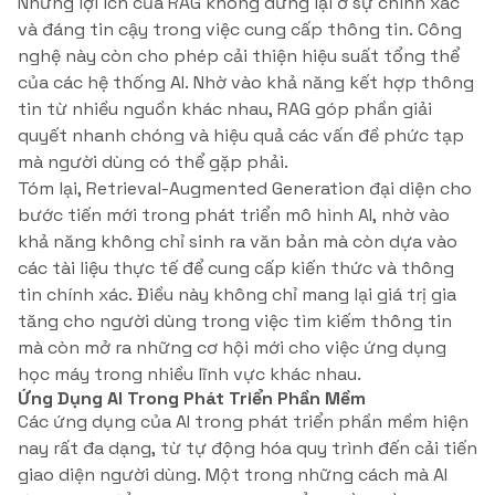
Những lợi ích của RAG không dừng lại ở sự chính xác
và đáng tin cậy trong việc cung cấp thông tin. Công
nghệ này còn cho phép cải thiện hiệu suất tổng thể
của các hệ thống AI. Nhờ vào khả năng kết hợp thông
tin từ nhiều nguồn khác nhau, RAG góp phần giải
quyết nhanh chóng và hiệu quả các vấn đề phức tạp
mà người dùng có thể gặp phải.
Tóm lại, Retrieval-Augmented Generation đại diện cho
bước tiến mới trong phát triển mô hình AI, nhờ vào
khả năng không chỉ sinh ra văn bản mà còn dựa vào
các tài liệu thực tế để cung cấp kiến thức và thông
tin chính xác. Điều này không chỉ mang lại giá trị gia
tăng cho người dùng trong việc tìm kiếm thông tin
mà còn mở ra những cơ hội mới cho việc ứng dụng
học máy trong nhiều lĩnh vực khác nhau.
Ứng Dụng AI Trong Phát Triển Phần Mềm
Các ứng dụng của AI trong phát triển phần mềm hiện
nay rất đa dạng, từ tự động hóa quy trình đến cải tiến
giao diện người dùng. Một trong những cách mà AI