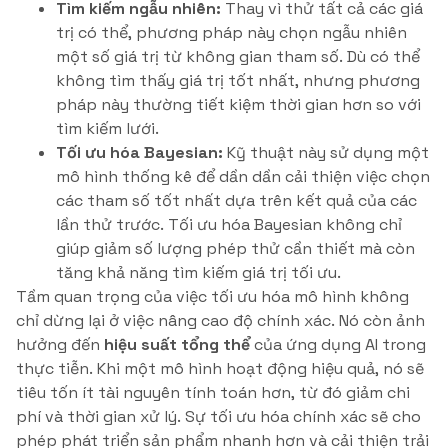
Tìm kiếm ngẫu nhiên:
Thay vì thử tất cả các giá
trị có thể, phương pháp này chọn ngẫu nhiên
một số giá trị từ không gian tham số. Dù có thể
không tìm thấy giá trị tốt nhất, nhưng phương
pháp này thường tiết kiệm thời gian hơn so với
tìm kiếm lưới.
Tối ưu hóa Bayesian:
Kỹ thuật này sử dụng một
mô hình thống kê để dần dần cải thiện việc chọn
các tham số tốt nhất dựa trên kết quả của các
lần thử trước. Tối ưu hóa Bayesian không chỉ
giúp giảm số lượng phép thử cần thiết mà còn
tăng khả năng tìm kiếm giá trị tối ưu.
Tầm quan trọng của việc tối ưu hóa mô hình không
chỉ dừng lại ở việc nâng cao độ chính xác. Nó còn ảnh
hưởng đến
hiệu suất tổng thể
của ứng dụng AI trong
thực tiễn. Khi một mô hình hoạt động hiệu quả, nó sẽ
tiêu tốn ít tài nguyên tính toán hơn, từ đó giảm chi
phí và thời gian xử lý. Sự tối ưu hóa chính xác sẽ cho
phép phát triển sản phẩm nhanh hơn và cải thiện trải