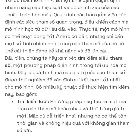
Tối ưu hóa mô hình AI là một khía cạnh quyết định
nhằm nâng cao hiệu suất và độ chính xác của các
thuật toán học máy. Quy trình này bao gồm việc xác
định các siêu tham số quan trọng, điều khiển cách mà
mô hình học từ dữ liệu đầu vào. Thực tế, một mô hình
có thể hoạt động tốt ở mức cơ bản, nhưng chỉ cần
một số tinh chỉnh nhỏ trong các tham số của nó có
thể cải thiện đáng kể khả năng và độ tin cậy.
Đầu tiên, chúng ta hãy xem xét
tìm kiếm siêu tham
số
, một phương pháp điển hình trong tối ưu hóa mô
hình. Đây là quá trình mà các giá trị của các tham số
được thử nghiệm để xác định sự kết hợp tốt nhất
cho mô hình. Có nhiều kỹ thuật để thực hiện tìm kiếm
này, bao gồm:
Tìm kiếm lưới:
Phương pháp này tạo ra một ma
trận các tham số khác nhau và thử từng giá trị
một. Mặc dù dễ triển khai, nhưng nó có thể tốn
thời gian và không hiệu quả với không gian tham
số lớn.