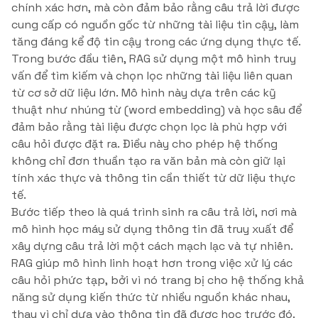
chính xác hơn, mà còn đảm bảo rằng câu trả lời được
cung cấp có nguồn gốc từ những tài liệu tin cậy, làm
tăng đáng kể độ tin cậy trong các ứng dụng thực tế.
Trong bước đầu tiên, RAG sử dụng một mô hình truy
vấn để tìm kiếm và chọn lọc những tài liệu liên quan
từ cơ sở dữ liệu lớn. Mô hình này dựa trên các kỹ
thuật như nhúng từ (word embedding) và học sâu để
đảm bảo rằng tài liệu được chọn lọc là phù hợp với
câu hỏi được đặt ra. Điều này cho phép hệ thống
không chỉ đơn thuần tạo ra văn bản mà còn giữ lại
tính xác thực và thông tin cần thiết từ dữ liệu thực
tế.
Bước tiếp theo là quá trình sinh ra câu trả lời, nơi mà
mô hình học máy sử dụng thông tin đã truy xuất để
xây dựng câu trả lời một cách mạch lạc và tự nhiên.
RAG giúp mô hình linh hoạt hơn trong việc xử lý các
câu hỏi phức tạp, bởi vì nó trang bị cho hệ thống khả
năng sử dụng kiến thức từ nhiều nguồn khác nhau,
thay vì chỉ dựa vào thông tin đã được học trước đó.