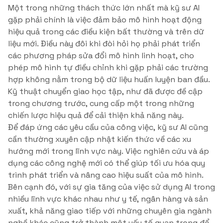
Một trong những thách thức lớn nhất mà kỹ sư AI
gặp phải chính là việc đảm bảo mô hình hoạt động
hiệu quả trong các điều kiện bất thường và trên dữ
liệu mới. Điều này đôi khi đòi hỏi họ phải phát triển
các phương pháp sửa đổi mô hình linh hoạt, cho
phép mô hình tự điều chỉnh khi gặp phải các trường
hợp không nằm trong bộ dữ liệu huấn luyện ban đầu.
Kỹ thuật chuyển giao học tập, như đã được đề cập
trong chương trước, cung cấp một trong những
chiến lược hiệu quả để cải thiện khả năng này.
Để đáp ứng các yêu cầu của công việc, kỹ sư AI cũng
cần thường xuyên cập nhật kiến thức về các xu
hướng mới trong lĩnh vực này. Việc nghiên cứu và áp
dụng các công nghệ mới có thể giúp tối ưu hóa quy
trình phát triển và nâng cao hiệu suất của mô hình.
Bên cạnh đó, với sự gia tăng của việc sử dụng AI trong
nhiều lĩnh vực khác nhau như y tế, ngân hàng và sản
xuất, khả năng giao tiếp với những chuyên gia ngành
nghề khác cũng trở thành một yếu tố quan trọng để