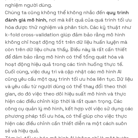
nghiệm người dùng.
Chúng ta cũng không thể không nhắc đến
quy trình
đánh giá mô hình
, nơi mà kết quả của quá trình tối ưu
hóa được thử nghiệm và phân tích. Các kỹ thuật như
k-fold cross-validation giúp đảm bảo rằng mô hình
không chỉ hoạt động tốt trên dữ liệu huấn luyện mà
còn trên dữ liệu chưa thấy. Điều này là rất cần thiết
để đảm bảo rằng mô hình có thể tổng quát hóa và
hoạt động hiệu quả trong các tình huống thực tế.
Cuối cùng, việc duy trì và cập nhật các mô hình AI
cũng yêu cầu một quy trình tối ưu hóa liên tục. Dữ liệu
và yêu cầu từ người dùng có thể thay đổi theo thời
gian, do đó việc theo dõi hiệu suất mô hình và thực
hiện các điều chỉnh kịp thời là rất quan trọng. Các
công cụ quản lý mô hình, kết hợp với việc sử dụng các
phương pháp tối ưu hóa, có thể giúp cho việc thực
hiện các điều chỉnh cần thiết diễn ra một cách suôn
sẻ và hiệu quả.