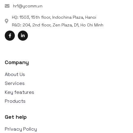
hr1@ycomm.vn
HQ: 1503, 15th floor, Indochina Plaza, Hanoi
R&D: 204, 2nd floor, Zen Plaza, D1, Ho Chi Minh
Company
About Us
Services
Key features
Products
Get help
Privacy Policy