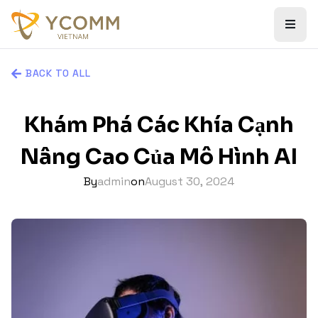
BACK TO ALL
Khám Phá Các Khía Cạnh
Nâng Cao Của Mô Hình AI
By
admin
on
August 30, 2024