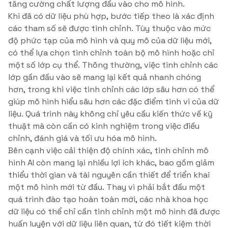
tăng cường chất lượng đầu vào cho mô hình.
Khi đã có dữ liệu phù hợp, bước tiếp theo là xác định
các tham số sẽ được tinh chỉnh. Tùy thuộc vào mức
độ phức tạp của mô hình và quy mô của dữ liệu mới,
có thể lựa chọn tinh chỉnh toàn bộ mô hình hoặc chỉ
một số lớp cụ thể. Thông thường, việc tinh chỉnh các
lớp gần đầu vào sẽ mang lại kết quả nhanh chóng
hơn, trong khi việc tinh chỉnh các lớp sâu hơn có thể
giúp mô hình hiểu sâu hơn các đặc điểm tinh vi của dữ
liệu. Quá trình này không chỉ yêu cầu kiến thức về kỹ
thuật mà còn cần có kinh nghiệm trong việc điều
chỉnh, đánh giá và tối ưu hóa mô hình.
Bên cạnh việc cải thiện độ chính xác, tinh chỉnh mô
hình AI còn mang lại nhiều lợi ích khác, bao gồm giảm
thiểu thời gian và tài nguyên cần thiết để triển khai
một mô hình mới từ đầu. Thay vì phải bắt đầu một
quá trình đào tạo hoàn toàn mới, các nhà khoa học
dữ liệu có thể chỉ cần tinh chỉnh một mô hình đã được
huấn luyện với dữ liệu liên quan, từ đó tiết kiệm thời