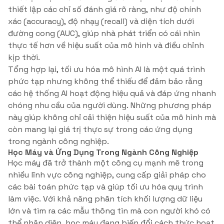
thiết lập các chỉ số đánh giá rõ ràng, như độ chính
xác (accuracy), độ nhạy (recall) và diện tích dưới
đường cong (AUC), giúp nhà phát triển có cái nhìn
thực tế hơn về hiệu suất của mô hình và điều chỉnh
kịp thời.
Tổng hợp lại, tối ưu hóa mô hình AI là một quá trình
phức tạp nhưng không thể thiếu để đảm bảo rằng
các hệ thống AI hoạt động hiệu quả và đáp ứng nhanh
chóng nhu cầu của người dùng. Những phương pháp
này giúp không chỉ cải thiện hiệu suất của mô hình mà
còn mang lại giá trị thực sự trong các ứng dụng
trong ngành công nghiệp.
Học Máy và Ứng Dụng Trong Ngành Công Nghiệp
Học máy đã trở thành một công cụ mạnh mẽ trong
nhiều lĩnh vực công nghiệp, cung cấp giải pháp cho
các bài toán phức tạp và giúp tối ưu hóa quy trình
làm việc. Với khả năng phân tích khối lượng dữ liệu
lớn và tìm ra các mẫu thông tin mà con người khó có
thể nhận diện, học máy đang biến đổi cách thức hoạt