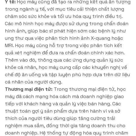
Y tế:
Học máy cũng đã tạo ra những kết quả ấn tượng
trong ngành y tế, với mục tiêu cải thiện chất lượng
chăm sóc sức khỏe và tối ưu hóa quy trình điều trị.
Các mô hình học máy được sử dụng trong chẩn đoán
hình ảnh, giúp bác sĩ phát hiện sớm các bệnh lý như
ung thư qua việc phân tích hình ảnh X-quang hoặc
MRI. Học máy cũng hỗ trợ trong việc phân tích kết
quả xét nghiệm để đưa ra chẩn đoán chính xác hơn.
Thêm vào đó, thông qua các ứng dụng quản lý sức
khỏe cá nhân, học máy cung cấp các khuyến nghị về
chế độ ăn uống và tập luyện phù hợp dựa trên dữ liệu
cá nhân của người dùng.
Thương mại điện tử:
Trong thương mại điện tử, học
máy đã cách mạng hóa cách mà doanh nghiệp giao
tiếp với khách hàng và quản lý việc bán hàng. Các
thuật toán gợi ý sản phẩm dựa trên hành vi và sở
thích của người tiêu dùng giúp tăng cường trải
nghiệm mua sắm, đồng thời gia tăng doanh thu cho
doanh nghiệp. Hệ thống tự động hóa quy trình chăm