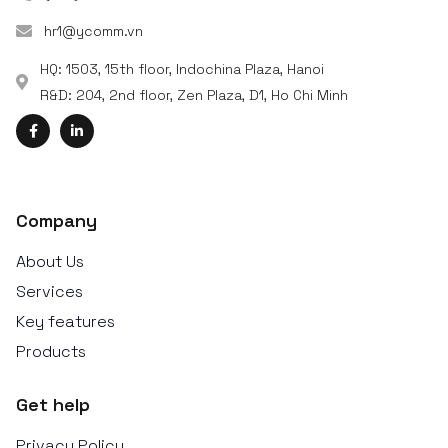
hr1@ycomm.vn
HQ: 1503, 15th floor, Indochina Plaza, Hanoi
R&D: 204, 2nd floor, Zen Plaza, D1, Ho Chi Minh
Company
About Us
Services
Key features
Products
Get help
Privacy Policy