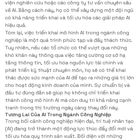
viện nghiên cứu hoặc các công ty tư vấn chuyên sâu
về AI. Bằng cách này, họ có thể xây dựng một đội ngũ
có khả năng triển khai và tối ưu hóa các giải pháp AI
hiệu quả.
Tóm lại, việc triển khai mô hình AI trong ngành công
nghiệp là một quá trình phức tạp và đầy thách thức.
Tuy nhiên, nếu các tổ chức có thể vượt qua những
khó khăn này thông qua việc tăng cường cơ sở hạ
tầng thông tin, tối ưu hóa nguồn lực tài chính và
phát triển kỹ thuật chuyên môn, họ sẽ có thể khai
thác được sức mạnh của AI để tạo ra những giá trị lớn
cho hoạt động kinh doanh của mình. Sự chuẩn bị và
đầu tư đúng đắn sẽ giúp họ không chỉ triển khai
thành công mô hình AI mà còn duy trì khả năng cạnh
tranh trong thị trường ngày càng thay đổi này.
Tương Lai Của AI Trong Ngành Công Nghiệp
Trong bối cảnh công nghiệp hiện đại, trí tuệ nhân tạo
(AI) đang trở thành một động lực thúc đẩy đổi mới và
tối ưu hóa quy trình sản xuất. Đối diện với những