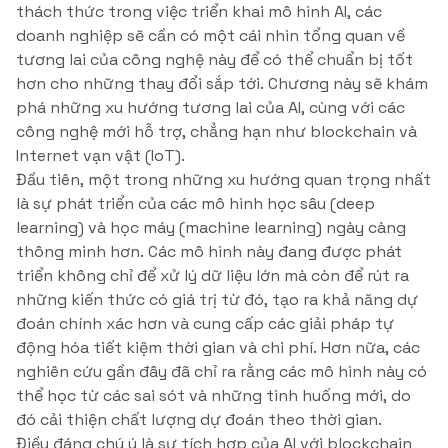
thách thức trong việc triển khai mô hình AI, các
doanh nghiệp sẽ cần có một cái nhìn tổng quan về
tương lai của công nghệ này để có thể chuẩn bị tốt
hơn cho những thay đổi sắp tới. Chương này sẽ khám
phá những xu hướng tương lai của AI, cùng với các
công nghệ mới hỗ trợ, chẳng hạn như blockchain và
Internet vạn vật (IoT).
Đầu tiên, một trong những xu hướng quan trọng nhất
là sự phát triển của các mô hình học sâu (deep
learning) và học máy (machine learning) ngày càng
thông minh hơn. Các mô hình này đang được phát
triển không chỉ để xử lý dữ liệu lớn mà còn để rút ra
những kiến thức có giá trị từ đó, tạo ra khả năng dự
đoán chính xác hơn và cung cấp các giải pháp tự
động hóa tiết kiệm thời gian và chi phí. Hơn nữa, các
nghiên cứu gần đây đã chỉ ra rằng các mô hình này có
thể học từ các sai sót và những tình huống mới, do
đó cải thiện chất lượng dự đoán theo thời gian.
Điều đáng chú ý là sự tích hợp của AI với blockchain