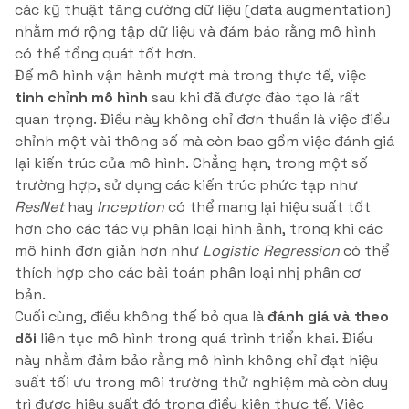
các kỹ thuật tăng cường dữ liệu (data augmentation)
nhằm mở rộng tập dữ liệu và đảm bảo rằng mô hình
có thể tổng quát tốt hơn.
Để mô hình vận hành mượt mà trong thực tế, việc
tinh chỉnh mô hình
sau khi đã được đào tạo là rất
quan trọng. Điều này không chỉ đơn thuần là việc điều
chỉnh một vài thông số mà còn bao gồm việc đánh giá
lại kiến trúc của mô hình. Chẳng hạn, trong một số
trường hợp, sử dụng các kiến trúc phức tạp như
ResNet
hay
Inception
có thể mang lại hiệu suất tốt
hơn cho các tác vụ phân loại hình ảnh, trong khi các
mô hình đơn giản hơn như
Logistic Regression
có thể
thích hợp cho các bài toán phân loại nhị phân cơ
bản.
Cuối cùng, điều không thể bỏ qua là
đánh giá và theo
dõi
liên tục mô hình trong quá trình triển khai. Điều
này nhằm đảm bảo rằng mô hình không chỉ đạt hiệu
suất tối ưu trong môi trường thử nghiệm mà còn duy
trì được hiệu suất đó trong điều kiện thực tế. Việc