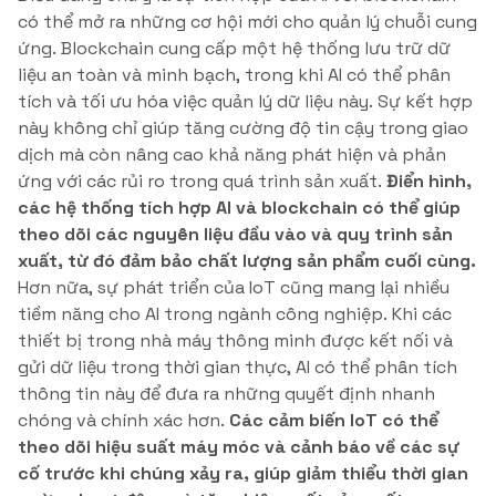
có thể mở ra những cơ hội mới cho quản lý chuỗi cung
ứng. Blockchain cung cấp một hệ thống lưu trữ dữ
liệu an toàn và minh bạch, trong khi AI có thể phân
tích và tối ưu hóa việc quản lý dữ liệu này. Sự kết hợp
này không chỉ giúp tăng cường độ tin cậy trong giao
dịch mà còn nâng cao khả năng phát hiện và phản
ứng với các rủi ro trong quá trình sản xuất.
Điển hình,
các hệ thống tích hợp AI và blockchain có thể giúp
theo dõi các nguyên liệu đầu vào và quy trình sản
xuất, từ đó đảm bảo chất lượng sản phẩm cuối cùng.
Hơn nữa, sự phát triển của IoT cũng mang lại nhiều
tiềm năng cho AI trong ngành công nghiệp. Khi các
thiết bị trong nhà máy thông minh được kết nối và
gửi dữ liệu trong thời gian thực, AI có thể phân tích
thông tin này để đưa ra những quyết định nhanh
chóng và chính xác hơn.
Các cảm biến IoT có thể
theo dõi hiệu suất máy móc và cảnh báo về các sự
cố trước khi chúng xảy ra, giúp giảm thiểu thời gian