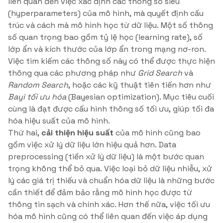
liên quan đến việc xác định các thông số siêu
(hyperparameters) của mô hình, mà quyết định cấu
trúc và cách mà mô hình học từ dữ liệu. Một số thông
số quan trọng bao gồm tỷ lệ học (learning rate), số
lớp ẩn và kích thước của lớp ẩn trong mạng nơ-ron.
Việc tìm kiếm các thông số này có thể được thực hiện
thông qua các phương pháp như
Grid Search
và
Random Search
, hoặc các kỹ thuật tiên tiến hơn như
Bayi tối ưu hóa
(Bayesian optimization). Mục tiêu cuối
cùng là đạt được cấu hình thông số tối ưu, giúp tối đa
hóa hiệu suất của mô hình.
Thứ hai,
cải thiện hiệu suất
của mô hình cũng bao
gồm việc xử lý dữ liệu lớn hiệu quả hơn. Data
preprocessing (tiền xử lý dữ liệu) là một bước quan
trọng không thể bỏ qua. Việc loại bỏ dữ liệu nhiễu, xử
lý các giá trị thiếu và chuẩn hóa dữ liệu là những bước
cần thiết để đảm bảo rằng mô hình học được từ
thông tin sạch và chính xác. Hơn thế nữa, việc tối ưu
hóa mô hình cũng có thể liên quan đến việc áp dụng