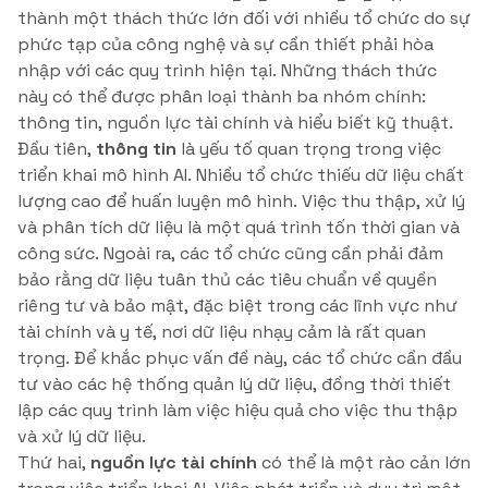
thành một thách thức lớn đối với nhiều tổ chức do sự
phức tạp của công nghệ và sự cần thiết phải hòa
nhập với các quy trình hiện tại. Những thách thức
này có thể được phân loại thành ba nhóm chính:
thông tin, nguồn lực tài chính và hiểu biết kỹ thuật.
Đầu tiên,
thông tin
là yếu tố quan trọng trong việc
triển khai mô hình AI. Nhiều tổ chức thiếu dữ liệu chất
lượng cao để huấn luyện mô hình. Việc thu thập, xử lý
và phân tích dữ liệu là một quá trình tốn thời gian và
công sức. Ngoài ra, các tổ chức cũng cần phải đảm
bảo rằng dữ liệu tuân thủ các tiêu chuẩn về quyền
riêng tư và bảo mật, đặc biệt trong các lĩnh vực như
tài chính và y tế, nơi dữ liệu nhạy cảm là rất quan
trọng. Để khắc phục vấn đề này, các tổ chức cần đầu
tư vào các hệ thống quản lý dữ liệu, đồng thời thiết
lập các quy trình làm việc hiệu quả cho việc thu thập
và xử lý dữ liệu.
Thứ hai,
nguồn lực tài chính
có thể là một rào cản lớn