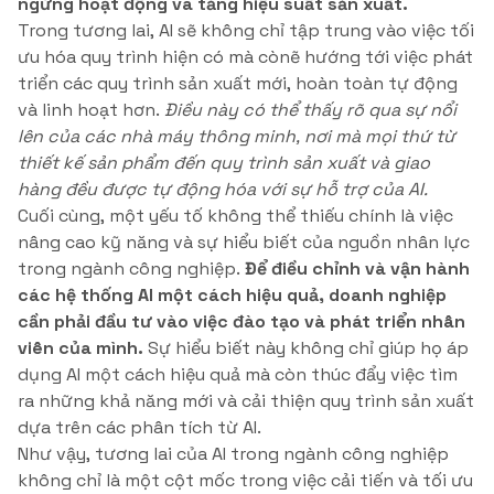
ngừng hoạt động và tăng hiệu suất sản xuất.
Trong tương lai, AI sẽ không chỉ tập trung vào việc tối
ưu hóa quy trình hiện có mà cònẽ hướng tới việc phát
triển các quy trình sản xuất mới, hoàn toàn tự động
và linh hoạt hơn.
Điều này có thể thấy rõ qua sự nổi
lên của các nhà máy thông minh, nơi mà mọi thứ từ
thiết kế sản phẩm đến quy trình sản xuất và giao
hàng đều được tự động hóa với sự hỗ trợ của AI.
Cuối cùng, một yếu tố không thể thiếu chính là việc
nâng cao kỹ năng và sự hiểu biết của nguồn nhân lực
trong ngành công nghiệp.
Để điều chỉnh và vận hành
các hệ thống AI một cách hiệu quả, doanh nghiệp
cần phải đầu tư vào việc đào tạo và phát triển nhân
viên của mình.
Sự hiểu biết này không chỉ giúp họ áp
dụng AI một cách hiệu quả mà còn thúc đẩy việc tìm
ra những khả năng mới và cải thiện quy trình sản xuất
dựa trên các phân tích từ AI.
Như vậy, tương lai của AI trong ngành công nghiệp
không chỉ là một cột mốc trong việc cải tiến và tối ưu