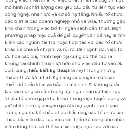
trong việc triển khai AI. Việc phát triển và duy trì một
mô hình AI chất lượng cao yêu cầu đầu tư liên tục vào
công nghệ, nhân lực và cơ sở hạ tầng. Nhiều tổ chức,
đặc biệt là các doanh nghiệp nhỏ và vừa, thường gặp
khó khăn trong việc bố trí ngân sách cần thiết. Một
phương pháp hiệu quả để giải quyết vấn đề này là tìm
kiếm các nguồn tài trợ hoặc hợp tác với các tổ chức
khác để chia sẻ chi phí và rủi ro. Bên cạnh đó, việc tối
ưu hóa các quy trình hiện tại cũng có thể tạo ra
khung tài chính thuận lợi hơn cho việc đầu tư vào AI.
Cuối cùng,
hiểu biết kỹ thuật
là một trong những
thách thức lớn nhất. Kỹ năng và chuyên môn cần
thiết để triển khai và bảo trì mô hình AI không phải
lúc nào cũng có sẵn trong đội ngũ nhân sự hiện tại.
Nhiều tổ chức gặp khó khăn trong việc tuyển dụng và
giữ chân những chuyên gia AI vì sự cạnh tranh cao
trong ngành. Để khắc phục điều này, các tổ chức cần
thúc đẩy việc đào tạo và phát triển kỹ năng cho nhân
viên đồng thời có thể xem xét việc hợp tác với các