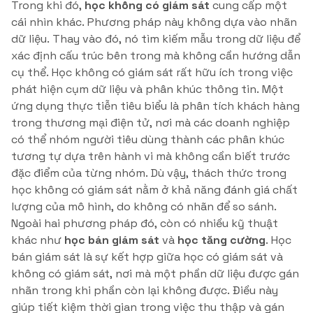
Trong khi đó,
học không có giám sát
cung cấp một
cái nhìn khác. Phương pháp này không dựa vào nhãn
dữ liệu. Thay vào đó, nó tìm kiếm mẫu trong dữ liệu để
xác định cấu trúc bên trong mà không cần hướng dẫn
cụ thể. Học không có giám sát rất hữu ích trong việc
phát hiện cụm dữ liệu và phân khúc thông tin. Một
ứng dụng thực tiễn tiêu biểu là phân tích khách hàng
trong thương mại điện tử, nơi mà các doanh nghiệp
có thể nhóm người tiêu dùng thành các phân khúc
tương tự dựa trên hành vi mà không cần biết trước
đặc điểm của từng nhóm. Dù vậy, thách thức trong
học không có giám sát nằm ở khả năng đánh giá chất
lượng của mô hình, do không có nhãn để so sánh.
Ngoài hai phương pháp đó, còn có nhiều kỹ thuật
khác như
học bán giám sát
và
học tăng cường
. Học
bán giám sát là sự kết hợp giữa học có giám sát và
không có giám sát, nơi mà một phần dữ liệu được gán
nhãn trong khi phần còn lại không được. Điều này
giúp tiết kiệm thời gian trong việc thu thập và gán