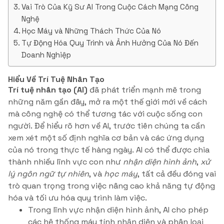
Vai Trò Của Kỹ Sư AI Trong Cuộc Cách Mạng Công
Nghệ
Học Máy và Những Thách Thức Của Nó
Tự Động Hóa Quy Trình và Ảnh Hưởng Của Nó Đến
Doanh Nghiệp
Hiểu Về Trí Tuệ Nhân Tạo
Trí tuệ nhân tạo (AI)
đã phát triển mạnh mẽ trong
những năm gần đây, mở ra một thế giới mới về cách
mà công nghệ có thể tương tác với cuộc sống con
người. Để hiểu rõ hơn về AI, trước tiên chúng ta cần
xem xét một số định nghĩa cơ bản và các ứng dụng
của nó trong thực tế hàng ngày. AI có thể được chia
thành nhiều lĩnh vực con như
nhận diện hình ảnh
,
xử
lý ngôn ngữ tự nhiên
, và
học máy
, tất cả đều đóng vai
trò quan trọng trong việc nâng cao khả năng tự động
hóa và tối ưu hóa quy trình làm việc.
Trong lĩnh vực nhận diện hình ảnh, AI cho phép
các hệ thống máy tính nhận diện và phân loại