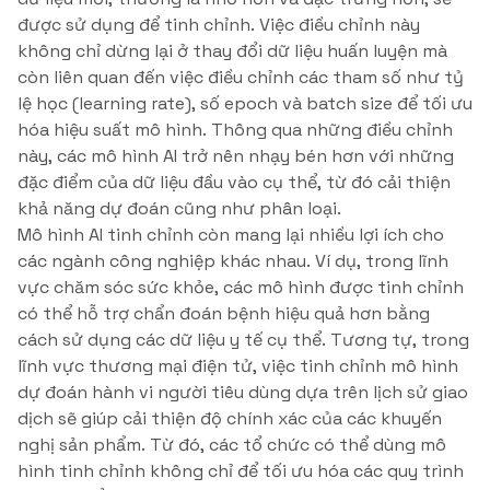
được sử dụng để tinh chỉnh. Việc điều chỉnh này
không chỉ dừng lại ở thay đổi dữ liệu huấn luyện mà
còn liên quan đến việc điều chỉnh các tham số như tỷ
lệ học (learning rate), số epoch và batch size để tối ưu
hóa hiệu suất mô hình. Thông qua những điều chỉnh
này, các mô hình AI trở nên nhạy bén hơn với những
đặc điểm của dữ liệu đầu vào cụ thể, từ đó cải thiện
khả năng dự đoán cũng như phân loại.
Mô hình AI tinh chỉnh còn mang lại nhiều lợi ích cho
các ngành công nghiệp khác nhau. Ví dụ, trong lĩnh
vực chăm sóc sức khỏe, các mô hình được tinh chỉnh
có thể hỗ trợ chẩn đoán bệnh hiệu quả hơn bằng
cách sử dụng các dữ liệu y tế cụ thể. Tương tự, trong
lĩnh vực thương mại điện tử, việc tinh chỉnh mô hình
dự đoán hành vi người tiêu dùng dựa trên lịch sử giao
dịch sẽ giúp cải thiện độ chính xác của các khuyến
nghị sản phẩm. Từ đó, các tổ chức có thể dùng mô
hình tinh chỉnh không chỉ để tối ưu hóa các quy trình