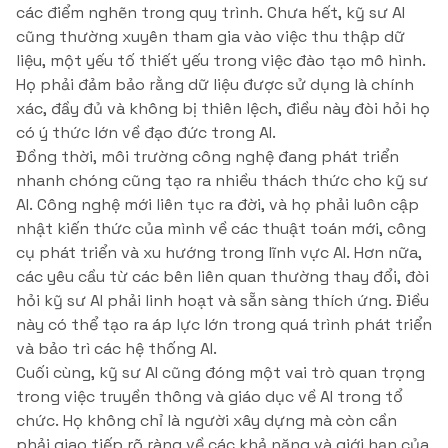
các điểm nghẽn trong quy trình. Chưa hết, kỹ sư AI
cũng thường xuyên tham gia vào việc thu thập dữ
liệu, một yếu tố thiết yếu trong việc đào tạo mô hình.
Họ phải đảm bảo rằng dữ liệu được sử dụng là chính
xác, đầy đủ và không bị thiên lệch, điều này đòi hỏi họ
có ý thức lớn về đạo đức trong AI.
Đồng thời, môi trường công nghệ đang phát triển
nhanh chóng cũng tạo ra nhiều thách thức cho kỹ sư
AI. Công nghệ mới liên tục ra đời, và họ phải luôn cập
nhật kiến thức của mình về các thuật toán mới, công
cụ phát triển và xu hướng trong lĩnh vực AI. Hơn nữa,
các yêu cầu từ các bên liên quan thường thay đổi, đòi
hỏi kỹ sư AI phải linh hoạt và sẵn sàng thích ứng. Điều
này có thể tạo ra áp lực lớn trong quá trình phát triển
và bảo trì các hệ thống AI.
Cuối cùng, kỹ sư AI cũng đóng một vai trò quan trọng
trong việc truyền thông và giáo dục về AI trong tổ
chức. Họ không chỉ là người xây dựng mà còn cần
phải giao tiếp rõ ràng về các khả năng và giới hạn của