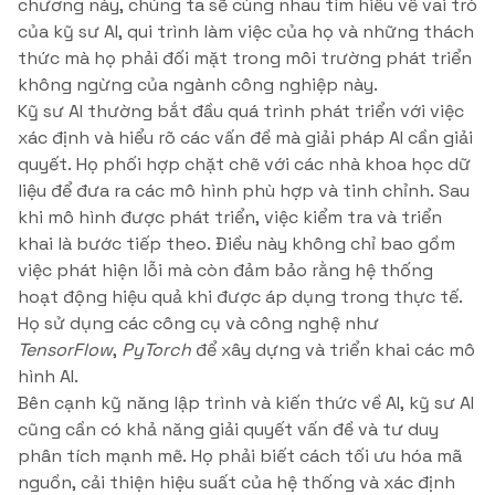
chương này, chúng ta sẽ cùng nhau tìm hiểu về vai trò
của kỹ sư AI, qui trình làm việc của họ và những thách
thức mà họ phải đối mặt trong môi trường phát triển
không ngừng của ngành công nghiệp này.
Kỹ sư AI thường bắt đầu quá trình phát triển với việc
xác định và hiểu rõ các vấn đề mà giải pháp AI cần giải
quyết. Họ phối hợp chặt chẽ với các nhà khoa học dữ
liệu để đưa ra các mô hình phù hợp và tinh chỉnh. Sau
khi mô hình được phát triển, việc kiểm tra và triển
khai là bước tiếp theo. Điều này không chỉ bao gồm
việc phát hiện lỗi mà còn đảm bảo rằng hệ thống
hoạt động hiệu quả khi được áp dụng trong thực tế.
Họ sử dụng các công cụ và công nghệ như
TensorFlow
,
PyTorch
để xây dựng và triển khai các mô
hình AI.
Bên cạnh kỹ năng lập trình và kiến thức về AI, kỹ sư AI
cũng cần có khả năng giải quyết vấn đề và tư duy
phân tích mạnh mẽ. Họ phải biết cách tối ưu hóa mã
nguồn, cải thiện hiệu suất của hệ thống và xác định