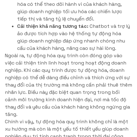
hóa có thể theo dõi hành vi của khách hàng,
giúp doanh nghiệp tối ưu hóa các chiến lược
tiếp thị và tăng tỷ lệ chuyển đổi.
Cải thiện khả năng tương tác:
Chatbot và trợ lý
ảo được tích hợp vào hệ thống tự động hóa
giúp doanh nghiệp đáp ứng nhanh chóng nhu
cầu của khách hàng, nâng cao sự hài lòng.
Ngoài ra, tự động hóa quy trình còn đóng góp vào
việc cải thiện tính linh hoạt trong hoạt động doanh
nghiệp. Khi các quy trình được tự động hóa, doanh
nghiệp có thể dễ dàng điều chỉnh và thích ứng với sự
thay đổi của thị trường mà không cần phải thuê thêm
nhân lực. Điều này đặc biệt quan trọng trong bối
cảnh môi trường kinh doanh hiện đại, nơi mà tốc độ
thay đổi và yêu cầu của khách hàng không ngừng gia
tăng.
Chính vì vậy, tự động hóa quy trình không chỉ là một
xu hướng mà còn là một yếu tố thiết yếu giúp doanh
nghiệp duy trì tính cạnh tranh trong thời đại công