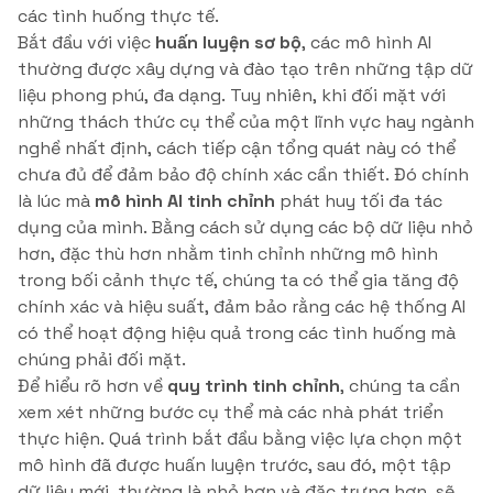
các tình huống thực tế.
Bắt đầu với việc
huấn luyện sơ bộ
, các mô hình AI
thường được xây dựng và đào tạo trên những tập dữ
liệu phong phú, đa dạng. Tuy nhiên, khi đối mặt với
những thách thức cụ thể của một lĩnh vực hay ngành
nghề nhất định, cách tiếp cận tổng quát này có thể
chưa đủ để đảm bảo độ chính xác cần thiết. Đó chính
là lúc mà
mô hình AI tinh chỉnh
phát huy tối đa tác
dụng của mình. Bằng cách sử dụng các bộ dữ liệu nhỏ
hơn, đặc thù hơn nhằm tinh chỉnh những mô hình
trong bối cảnh thực tế, chúng ta có thể gia tăng độ
chính xác và hiệu suất, đảm bảo rằng các hệ thống AI
có thể hoạt động hiệu quả trong các tình huống mà
chúng phải đối mặt.
Để hiểu rõ hơn về
quy trình tinh chỉnh
, chúng ta cần
xem xét những bước cụ thể mà các nhà phát triển
thực hiện. Quá trình bắt đầu bằng việc lựa chọn một
mô hình đã được huấn luyện trước, sau đó, một tập
dữ liệu mới, thường là nhỏ hơn và đặc trưng hơn, sẽ