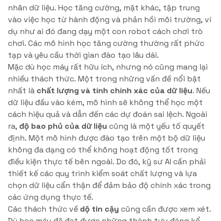
nhãn dữ liệu. Học tăng cường, mặt khác, tập trung
vào việc học từ hành động và phản hồi môi trường, ví
dụ như ai đó đang dạy một con robot cách chơi trò
chơi. Các mô hình học tăng cường thường rất phức
tạp và yêu cầu thời gian đào tạo lâu dài.
Mặc dù học máy rất hữu ích, nhưng nó cũng mang lại
nhiều thách thức. Một trong những vấn đề nổi bật
nhất là
chất lượng và tính chính xác của dữ liệu
. Nếu
dữ liệu đầu vào kém, mô hình sẽ không thể học một
cách hiệu quả và dẫn đến các dự đoán sai lệch. Ngoài
ra,
độ bao phủ của dữ liệu
cũng là một yếu tố quyết
định. Một mô hình được đào tạo trên một bộ dữ liệu
không đa dạng có thể không hoạt động tốt trong
điều kiện thực tế bên ngoài. Do đó, kỹ sư AI cần phải
thiết kế các quy trình kiểm soát chất lượng và lựa
chọn dữ liệu cẩn thận để đảm bảo độ chính xác trong
các ứng dụng thực tế.
Các thách thức về
dộ tin cậy
cũng cần được xem xét.
Dù học máy đã đạt được những thành tựu đáng kể,