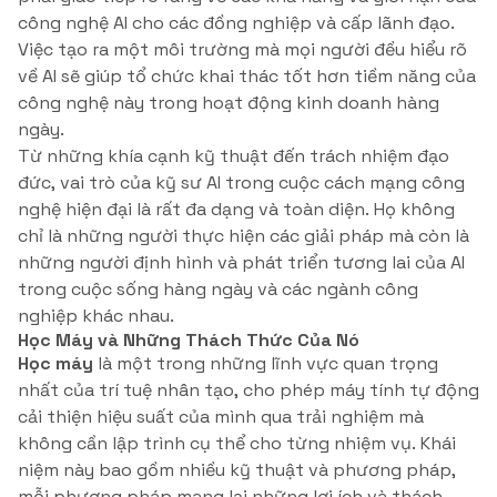
công nghệ AI cho các đồng nghiệp và cấp lãnh đạo.
Việc tạo ra một môi trường mà mọi người đều hiểu rõ
về AI sẽ giúp tổ chức khai thác tốt hơn tiềm năng của
công nghệ này trong hoạt động kinh doanh hàng
ngày.
Từ những khía cạnh kỹ thuật đến trách nhiệm đạo
đức, vai trò của kỹ sư AI trong cuộc cách mạng công
nghệ hiện đại là rất đa dạng và toàn diện. Họ không
chỉ là những người thực hiện các giải pháp mà còn là
những người định hình và phát triển tương lai của AI
trong cuộc sống hàng ngày và các ngành công
nghiệp khác nhau.
Học Máy và Những Thách Thức Của Nó
Học máy
là một trong những lĩnh vực quan trọng
nhất của trí tuệ nhân tạo, cho phép máy tính tự động
cải thiện hiệu suất của mình qua trải nghiệm mà
không cần lập trình cụ thể cho từng nhiệm vụ. Khái
niệm này bao gồm nhiều kỹ thuật và phương pháp,
mỗi phương pháp mang lại những lợi ích và thách