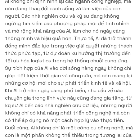
AI không chỉ định hình lại các ngành công nghiệp, mà
còn đang thay đổi cách sống và làm việc của con
người. Các nhà nghiên cứu và kỹ sư đang không
ngừng tìm kiếm các phương pháp mới để tinh chỉnh
và mở rộng khả năng của AI, làm cho nó ngày càng
thông minh và hiệu quả hơn. Thực tế, AI đã trở thành
đồng minh đắc lực trong việc giải quyết những thách
thức phức tạp, từ dự đoán xu hướng thị trường đến
tối ưu hóa logistics trong hệ thống chuỗi cung ứng.
Sự tích hợp của AI vào đời sống hàng ngày không chỉ
giúp tiết kiệm thời gian và công sức, mà còn mang lại
những cơ hội mới cho sự phát triển kinh tế và xã hội.
Khi AI trở nên ngày càng phổ biến, nhu cầu về các
chuyên gia trong lĩnh vực này cũng đang gia tăng, từ
kỹ sư AI đến các nhà nghiên cứu dữ liệu, những người
không chỉ có khả năng phát triển công nghệ mà còn
có thể áp dụng nó một cách hợp lý vào thực tiễn.
Cuối cùng, AI không chỉ là một công cụ công nghệ, mà
còn là một phần không thể thiếu trong tương lai của