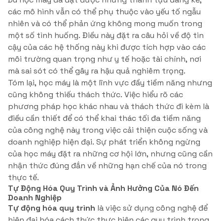
các mô hình vẫn có thể phụ thuộc vào yếu tố ngẫu
nhiên và có thể phản ứng không mong muốn trong
một số tình huống. Điều này đặt ra câu hỏi về độ tin
cậy của các hệ thống này khi được tích hợp vào các
môi trường quan trọng như y tế hoặc tài chính, nơi
mà sai sót có thể gây ra hậu quả nghiêm trọng.
Tóm lại, học máy là một lĩnh vực đầy tiềm năng nhưng
cũng không thiếu thách thức. Việc hiểu rõ các
phương pháp học khác nhau và thách thức đi kèm là
điều cần thiết để có thể khai thác tối đa tiềm năng
của công nghệ này trong việc cải thiện cuộc sống và
doanh nghiệp hiện đại. Sự phát triển không ngừng
của học máy đặt ra những cơ hội lớn, nhưng cũng cần
nhận thức đúng đắn về những hạn chế của nó trong
thực tế.
Tự Động Hóa Quy Trình và Ảnh Hưởng Của Nó Đến
Doanh Nghiệp
Tự động hóa quy trình
là việc sử dụng công nghệ để
hiện đại hóa cách thức thực hiện các quy trình trong