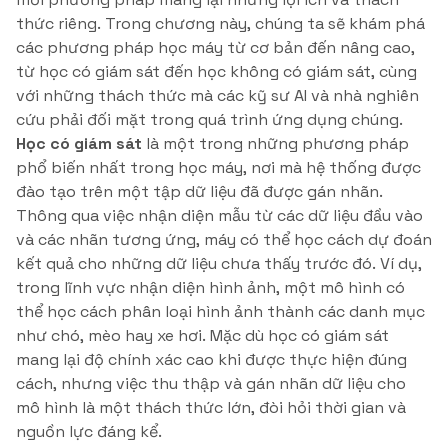
thức riêng. Trong chương này, chúng ta sẽ khám phá
các phương pháp học máy từ cơ bản đến nâng cao,
từ học có giám sát đến học không có giám sát, cùng
với những thách thức mà các kỹ sư AI và nhà nghiên
cứu phải đối mặt trong quá trình ứng dụng chúng.
Học có giám sát
là một trong những phương pháp
phổ biến nhất trong học máy, nơi mà hệ thống được
đào tạo trên một tập dữ liệu đã được gán nhãn.
Thông qua việc nhận diện mẫu từ các dữ liệu đầu vào
và các nhãn tương ứng, máy có thể học cách dự đoán
kết quả cho những dữ liệu chưa thấy trước đó. Ví dụ,
trong lĩnh vực nhận diện hình ảnh, một mô hình có
thể học cách phân loại hình ảnh thành các danh mục
như chó, mèo hay xe hơi. Mặc dù học có giám sát
mang lại độ chính xác cao khi được thực hiện đúng
cách, nhưng việc thu thập và gán nhãn dữ liệu cho
mô hình là một thách thức lớn, đòi hỏi thời gian và
nguồn lực đáng kể.