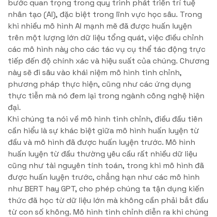
bước quan trọng trong quy trình phát triển trí tuệ
nhân tạo (AI), đặc biệt trong lĩnh vực học sâu. Trong
khi nhiều mô hình AI mạnh mẽ đã được huấn luyện
trên một lượng lớn dữ liệu tổng quát, việc điều chỉnh
các mô hình này cho các tác vụ cụ thể tác động trực
tiếp đến độ chính xác và hiệu suất của chúng. Chương
này sẽ đi sâu vào khái niệm mô hình tinh chỉnh,
phương pháp thực hiện, cũng như các ứng dụng
thực tiễn mà nó đem lại trong ngành công nghệ hiện
đại.
Khi chúng ta nói về mô hình tinh chỉnh, điều đầu tiên
cần hiểu là sự khác biệt giữa mô hình huấn luyện từ
đầu và mô hình đã được huấn luyện trước. Mô hình
huấn luyện từ đầu thường yêu cầu rất nhiều dữ liệu
cũng như tài nguyên tính toán, trong khi mô hình đã
được huấn luyện trước, chẳng hạn như các mô hình
như BERT hay GPT, cho phép chúng ta tận dụng kiến
thức đã học từ dữ liệu lớn mà không cần phải bắt đầu
từ con số không. Mô hình tinh chỉnh diễn ra khi chúng