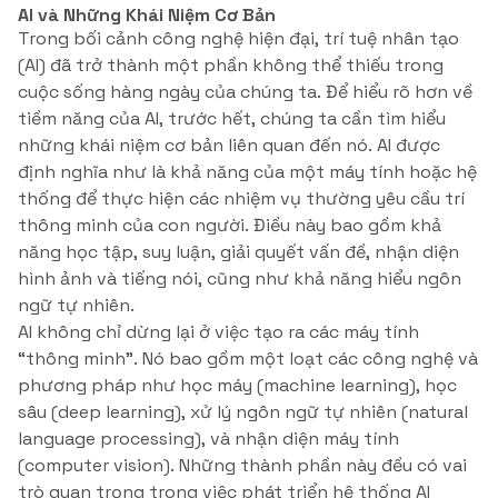
AI và Những Khái Niệm Cơ Bản
Trong bối cảnh công nghệ hiện đại, trí tuệ nhân tạo
(AI) đã trở thành một phần không thể thiếu trong
cuộc sống hàng ngày của chúng ta. Để hiểu rõ hơn về
tiềm năng của AI, trước hết, chúng ta cần tìm hiểu
những khái niệm cơ bản liên quan đến nó. AI được
định nghĩa như là khả năng của một máy tính hoặc hệ
thống để thực hiện các nhiệm vụ thường yêu cầu trí
thông minh của con người. Điều này bao gồm khả
năng học tập, suy luận, giải quyết vấn đề, nhận diện
hình ảnh và tiếng nói, cũng như khả năng hiểu ngôn
ngữ tự nhiên.
AI không chỉ dừng lại ở việc tạo ra các máy tính
“thông minh”. Nó bao gồm một loạt các công nghệ và
phương pháp như học máy (machine learning), học
sâu (deep learning), xử lý ngôn ngữ tự nhiên (natural
language processing), và nhận diện máy tính
(computer vision). Những thành phần này đều có vai
trò quan trọng trong việc phát triển hệ thống AI