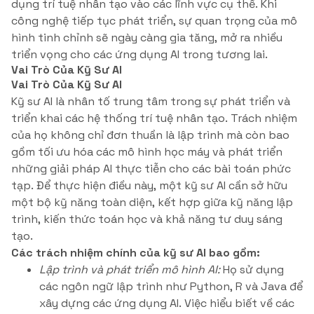
dụng trí tuệ nhân tạo vào các lĩnh vực cụ thể. Khi
công nghệ tiếp tục phát triển, sự quan trọng của mô
hình tinh chỉnh sẽ ngày càng gia tăng, mở ra nhiều
triển vọng cho các ứng dụng AI trong tương lai.
Vai Trò Của Kỹ Sư AI
Vai Trò Của Kỹ Sư AI
Kỹ sư AI là nhân tố trung tâm trong sự phát triển và
triển khai các hệ thống trí tuệ nhân tạo. Trách nhiệm
của họ không chỉ đơn thuần là lập trình mà còn bao
gồm tối ưu hóa các mô hình học máy và phát triển
những giải pháp AI thực tiễn cho các bài toán phức
tạp. Để thực hiện điều này, một kỹ sư AI cần sở hữu
một bộ kỹ năng toàn diện, kết hợp giữa kỹ năng lập
trình, kiến thức toán học và khả năng tư duy sáng
tạo.
Các trách nhiệm chính của kỹ sư AI bao gồm:
Lập trình và phát triển mô hình AI:
Họ sử dụng
các ngôn ngữ lập trình như Python, R và Java để
xây dựng các ứng dụng AI. Việc hiểu biết về các