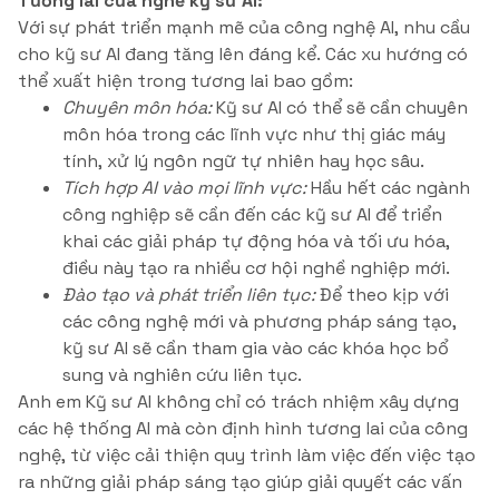
Tương lai của nghề kỹ sư AI:
Với sự phát triển mạnh mẽ của công nghệ AI, nhu cầu
cho kỹ sư AI đang tăng lên đáng kể. Các xu hướng có
thể xuất hiện trong tương lai bao gồm:
Chuyên môn hóa:
Kỹ sư AI có thể sẽ cần chuyên
môn hóa trong các lĩnh vực như thị giác máy
tính, xử lý ngôn ngữ tự nhiên hay học sâu.
Tích hợp AI vào mọi lĩnh vực:
Hầu hết các ngành
công nghiệp sẽ cần đến các kỹ sư AI để triển
khai các giải pháp tự động hóa và tối ưu hóa,
điều này tạo ra nhiều cơ hội nghề nghiệp mới.
Đào tạo và phát triển liên tục:
Để theo kịp với
các công nghệ mới và phương pháp sáng tạo,
kỹ sư AI sẽ cần tham gia vào các khóa học bổ
sung và nghiên cứu liên tục.
Anh em Kỹ sư AI không chỉ có trách nhiệm xây dựng
các hệ thống AI mà còn định hình tương lai của công
nghệ, từ việc cải thiện quy trình làm việc đến việc tạo
ra những giải pháp sáng tạo giúp giải quyết các vấn