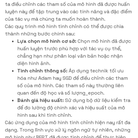
ta điều chỉnh các tham số của mô hình đã được huấn
luyện này để tập trung vào các tính năng và đặc điểm
của tác vụ mà chúng ta muốn hoàn thành.
Các quy trình mô hình tinh chỉnh có thể được chia
thành những bước chính sau:
Lựa chọn mô hình cơ sở:
Chọn mô hình đã được
huấn luyện trước phù hợp với tác vụ cụ thể,
chẳng hạn như phân loại văn bản hoặc nhận
diện hình ảnh.
Tinh chỉnh thông số:
Áp dụng technik tối ưu
hóa như Adam hay SGD để điều chỉnh các tham
số của mô hình. Các tham số này thường liên
quan đến độ học và số lượng_epoch.
Đánh giá hiệu suất:
Sử dụng bộ dữ liệu kiểm tra
để đo lường độ chính xác và hiệu suất của mô
hình sau khi tinh chỉnh.
Các ứng dụng của mô hình tinh chỉnh hiện nay rất đa
dạng. Trong lĩnh vực xử lý ngôn ngữ tự nhiên, những
mô hình như BERT đã được tinh chỉnh để thực hiện