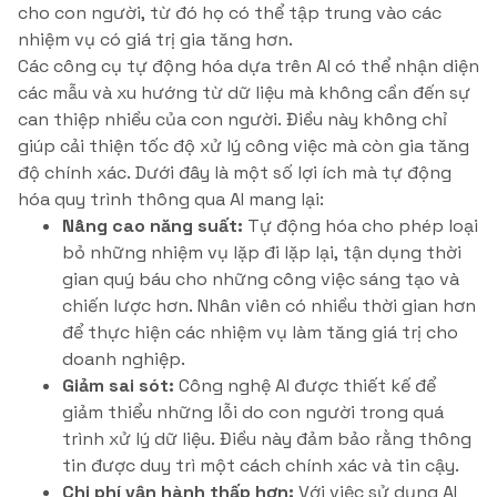
cho con người, từ đó họ có thể tập trung vào các
nhiệm vụ có giá trị gia tăng hơn.
Các công cụ tự động hóa dựa trên AI có thể nhận diện
các mẫu và xu hướng từ dữ liệu mà không cần đến sự
can thiệp nhiều của con người. Điều này không chỉ
giúp cải thiện tốc độ xử lý công việc mà còn gia tăng
độ chính xác. Dưới đây là một số lợi ích mà tự động
hóa quy trình thông qua AI mang lại:
Nâng cao năng suất:
Tự động hóa cho phép loại
bỏ những nhiệm vụ lặp đi lặp lại, tận dụng thời
gian quý báu cho những công việc sáng tạo và
chiến lược hơn. Nhân viên có nhiều thời gian hơn
để thực hiện các nhiệm vụ làm tăng giá trị cho
doanh nghiệp.
Giảm sai sót:
Công nghệ AI được thiết kế để
giảm thiểu những lỗi do con người trong quá
trình xử lý dữ liệu. Điều này đảm bảo rằng thông
tin được duy trì một cách chính xác và tin cậy.
Chi phí vận hành thấp hơn:
Với việc sử dụng AI