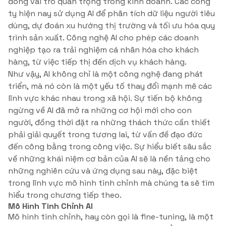
đóng vai trò quan trọng trong kinh doanh. Các công
ty hiện nay sử dụng AI để phân tích dữ liệu người tiêu
dùng, dự đoán xu hướng thị trường và tối ưu hóa quy
trình sản xuất. Công nghệ AI cho phép các doanh
nghiệp tạo ra trải nghiệm cá nhân hóa cho khách
hàng, từ việc tiếp thị đến dịch vụ khách hàng.
Như vậy, AI không chỉ là một công nghệ đang phát
triển, mà nó còn là một yếu tố thay đổi mạnh mẽ các
lĩnh vực khác nhau trong xã hội. Sự tiến bộ không
ngừng về AI đã mở ra những cơ hội mới cho con
người, đồng thời đặt ra những thách thức cần thiết
phải giải quyết trong tương lai, từ vấn đề đạo đức
đến công bằng trong công việc. Sự hiểu biết sâu sắc
về những khái niệm cơ bản của AI sẽ là nền tảng cho
những nghiên cứu và ứng dụng sau này, đặc biệt
trong lĩnh vực mô hình tinh chỉnh mà chúng ta sẽ tìm
hiểu trong chương tiếp theo.
Mô Hình Tinh Chỉnh AI
Mô hình tinh chỉnh, hay còn gọi là fine-tuning, là một