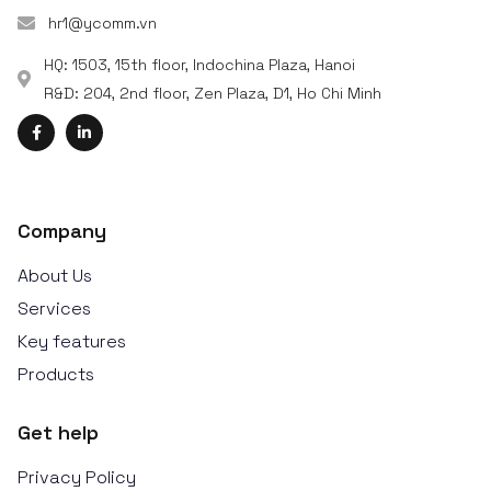
hr1@ycomm.vn
HQ: 1503, 15th floor, Indochina Plaza, Hanoi
R&D: 204, 2nd floor, Zen Plaza, D1, Ho Chi Minh
Company
About Us
Services
Key features
Products
Get help
Privacy Policy