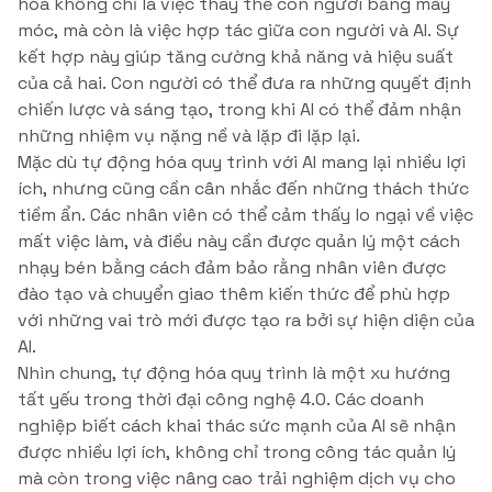
hóa không chỉ là việc thay thế con người bằng máy
móc, mà còn là việc hợp tác giữa con người và AI. Sự
kết hợp này giúp tăng cường khả năng và hiệu suất
của cả hai. Con người có thể đưa ra những quyết định
chiến lược và sáng tạo, trong khi AI có thể đảm nhận
những nhiệm vụ nặng nề và lặp đi lặp lại.
Mặc dù tự động hóa quy trình với AI mang lại nhiều lợi
ích, nhưng cũng cần cân nhắc đến những thách thức
tiềm ẩn. Các nhân viên có thể cảm thấy lo ngại về việc
mất việc làm, và điều này cần được quản lý một cách
nhạy bén bằng cách đảm bảo rằng nhân viên được
đào tạo và chuyển giao thêm kiến thức để phù hợp
với những vai trò mới được tạo ra bởi sự hiện diện của
AI.
Nhìn chung, tự động hóa quy trình là một xu hướng
tất yếu trong thời đại công nghệ 4.0. Các doanh
nghiệp biết cách khai thác sức mạnh của AI sẽ nhận
được nhiều lợi ích, không chỉ trong công tác quản lý
mà còn trong việc nâng cao trải nghiệm dịch vụ cho