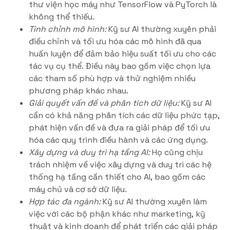
thư viện học máy như TensorFlow và PyTorch là
không thể thiếu.
Tinh chỉnh mô hình:
Kỹ sư AI thường xuyên phải
điều chỉnh và tối ưu hóa các mô hình đã qua
huấn luyện để đảm bảo hiệu suất tối ưu cho các
tác vụ cụ thể. Điều này bao gồm việc chọn lựa
các tham số phù hợp và thử nghiệm nhiều
phương pháp khác nhau.
Giải quyết vấn đề và phân tích dữ liệu:
Kỹ sư AI
cần có khả năng phân tích các dữ liệu phức tạp,
phát hiện vấn đề và đưa ra giải pháp để tối ưu
hóa các quy trình điều hành và các ứng dụng.
Xây dựng và duy trì hạ tầng AI:
Họ cũng chịu
trách nhiệm về việc xây dựng và duy trì các hệ
thống hạ tầng cần thiết cho AI, bao gồm các
máy chủ và cơ sở dữ liệu.
Hợp tác đa ngành:
Kỹ sư AI thường xuyên làm
việc với các bộ phận khác như marketing, kỹ
thuật và kinh doanh để phát triển các giải pháp