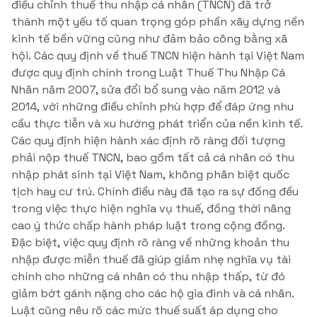
điều chỉnh thuế thu nhập cá nhân (TNCN) đã trở
thành một yếu tố quan trọng góp phần xây dựng nền
kinh tế bền vững cũng như đảm bảo công bằng xã
hội. Các quy định về thuế TNCN hiện hành tại Việt Nam
được quy định chính trong Luật Thuế Thu Nhập Cá
Nhân năm 2007, sửa đổi bổ sung vào năm 2012 và
2014, với những điều chỉnh phù hợp để đáp ứng nhu
cầu thực tiễn và xu hướng phát triển của nền kinh tế.
Các quy định hiện hành xác định rõ ràng đối tượng
phải nộp thuế TNCN, bao gồm tất cả cá nhân có thu
nhập phát sinh tại Việt Nam, không phân biệt quốc
tịch hay cư trú. Chính điều này đã tạo ra sự đồng đều
trong việc thực hiện nghĩa vụ thuế, đồng thời nâng
cao ý thức chấp hành pháp luật trong cộng đồng.
Đặc biệt, việc quy định rõ ràng về những khoản thu
nhập được miễn thuế đã giúp giảm nhẹ nghĩa vụ tài
chính cho những cá nhân có thu nhập thấp, từ đó
giảm bớt gánh nặng cho các hộ gia đình và cá nhân.
Luật cũng nêu rõ các mức thuế suất áp dụng cho