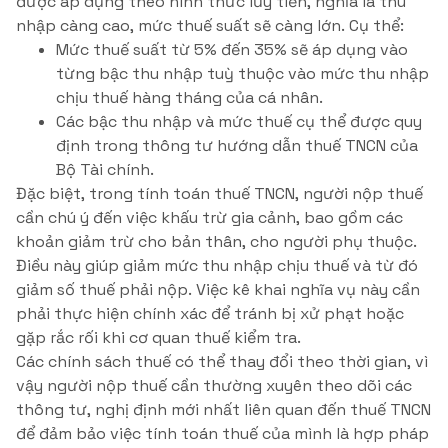
được áp dụng theo hình thức lũy tiến, nghĩa là thu
nhập càng cao, mức thuế suất sẽ càng lớn. Cụ thể:
Mức thuế suất từ 5% đến 35% sẽ áp dụng vào
từng bậc thu nhập tuỳ thuộc vào mức thu nhập
chịu thuế hàng tháng của cá nhân.
Các bậc thu nhập và mức thuế cụ thể được quy
định trong thông tư hướng dẫn thuế TNCN của
Bộ Tài chính.
Đặc biệt, trong tính toán thuế TNCN, người nộp thuế
cần chú ý đến việc khấu trừ gia cảnh, bao gồm các
khoản giảm trừ cho bản thân, cho người phụ thuộc.
Điều này giúp giảm mức thu nhập chịu thuế và từ đó
giảm số thuế phải nộp. Việc kê khai nghĩa vụ này cần
phải thực hiện chính xác để tránh bị xử phạt hoặc
gặp rắc rối khi cơ quan thuế kiểm tra.
Các chính sách thuế có thể thay đổi theo thời gian, vì
vậy người nộp thuế cần thường xuyên theo dõi các
thông tư, nghị định mới nhất liên quan đến thuế TNCN
để đảm bảo việc tính toán thuế của mình là hợp pháp