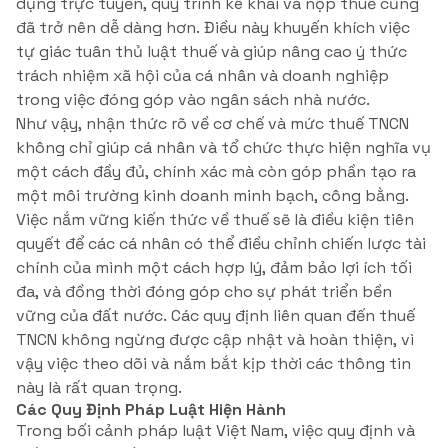
dụng trực tuyến, quy trình kê khai và nộp thuế cũng
đã trở nên dễ dàng hơn. Điều này khuyến khích việc
tự giác tuân thủ luật thuế và giúp nâng cao ý thức
trách nhiệm xã hội của cá nhân và doanh nghiệp
trong việc đóng góp vào ngân sách nhà nước.
Như vậy, nhận thức rõ về cơ chế và mức thuế TNCN
không chỉ giúp cá nhân và tổ chức thực hiện nghĩa vụ
một cách đầy đủ, chính xác mà còn góp phần tạo ra
một môi trường kinh doanh minh bạch, công bằng.
Việc nắm vững kiến thức về thuế sẽ là điều kiện tiên
quyết để các cá nhân có thể điều chỉnh chiến lược tài
chính của mình một cách hợp lý, đảm bảo lợi ích tối
đa, và đồng thời đóng góp cho sự phát triển bền
vững của đất nước. Các quy định liên quan đến thuế
TNCN không ngừng được cập nhật và hoàn thiện, vì
vậy việc theo dõi và nắm bắt kịp thời các thông tin
này là rất quan trọng.
Các Quy Định Pháp Luật Hiện Hành
Trong bối cảnh pháp luật Việt Nam, việc quy định và