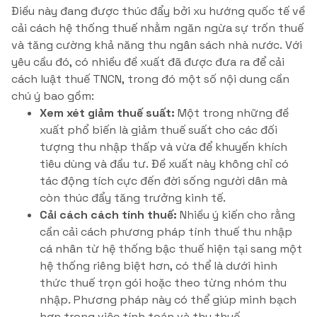
Điều này đang được thúc đẩy bởi xu hướng quốc tế về
cải cách hệ thống thuế nhằm ngăn ngừa sự trốn thuế
và tăng cường khả năng thu ngân sách nhà nước. Với
yêu cầu đó, có nhiều đề xuất đã được đưa ra để cải
cách luật thuế TNCN, trong đó một số nội dung cần
chú ý bao gồm:
Xem xét giảm thuế suất:
Một trong những đề
xuất phổ biến là giảm thuế suất cho các đối
tượng thu nhập thấp và vừa để khuyến khích
tiêu dùng và đầu tư. Đề xuất này không chỉ có
tác động tích cực đến đời sống người dân mà
còn thúc đẩy tăng trưởng kinh tế.
Cải cách cách tính thuế:
Nhiều ý kiến cho rằng
cần cải cách phương pháp tính thuế thu nhập
cá nhân từ hệ thống bậc thuế hiện tại sang một
hệ thống riêng biệt hơn, có thể là dưới hình
thức thuế trọn gói hoặc theo từng nhóm thu
nhập. Phương pháp này có thể giúp minh bạch
hơn trong việc tính toán và thu thuế.