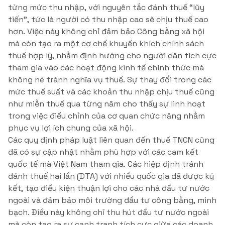
từng mức thu nhập, với nguyên tắc đánh thuế “lũy
tiến”, tức là người có thu nhập cao sẽ chịu thuế cao
hơn. Việc này không chỉ đảm bảo Công bằng xã hội
mà còn tạo ra một cơ chế khuyến khích chính sách
thuế hợp lý, nhằm định hướng cho người dân tích cực
tham gia vào các hoạt động kinh tế chính thức mà
không né tránh nghĩa vụ thuế. Sự thay đổi trong các
mức thuế suất và các khoản thu nhập chịu thuế cũng
như miễn thuế qua từng năm cho thấy sự linh hoạt
trong việc điều chỉnh của cơ quan chức năng nhằm
phục vụ lợi ích chung của xã hội.
Các quy định pháp luật liên quan đến thuế TNCN cũng
đã có sự cập nhật nhằm phù hợp với các cam kết
quốc tế mà Việt Nam tham gia. Các hiệp định tránh
đánh thuế hai lần (DTA) với nhiều quốc gia đã được ký
kết, tạo điều kiện thuận lợi cho các nhà đầu tư nước
ngoài và đảm bảo môi trường đầu tư công bằng, minh
bạch. Điều này không chỉ thu hút đầu tư nước ngoài
mà còn tạo ra sự cạnh tranh tích cực giữa các doanh