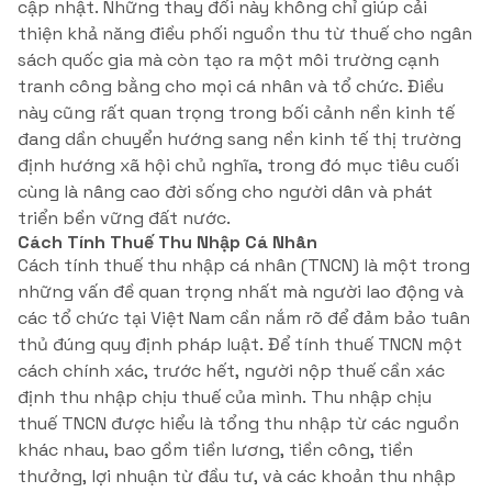
cập nhật. Những thay đổi này không chỉ giúp cải
thiện khả năng điều phối nguồn thu từ thuế cho ngân
sách quốc gia mà còn tạo ra một môi trường cạnh
tranh công bằng cho mọi cá nhân và tổ chức. Điều
này cũng rất quan trọng trong bối cảnh nền kinh tế
đang dần chuyển hướng sang nền kinh tế thị trường
định hướng xã hội chủ nghĩa, trong đó mục tiêu cuối
cùng là nâng cao đời sống cho người dân và phát
triển bền vững đất nước.
Cách Tính Thuế Thu Nhập Cá Nhân
Cách tính thuế thu nhập cá nhân (TNCN) là một trong
những vấn đề quan trọng nhất mà người lao động và
các tổ chức tại Việt Nam cần nắm rõ để đảm bảo tuân
thủ đúng quy định pháp luật. Để tính thuế TNCN một
cách chính xác, trước hết, người nộp thuế cần xác
định thu nhập chịu thuế của mình. Thu nhập chịu
thuế TNCN được hiểu là tổng thu nhập từ các nguồn
khác nhau, bao gồm tiền lương, tiền công, tiền
thưởng, lợi nhuận từ đầu tư, và các khoản thu nhập