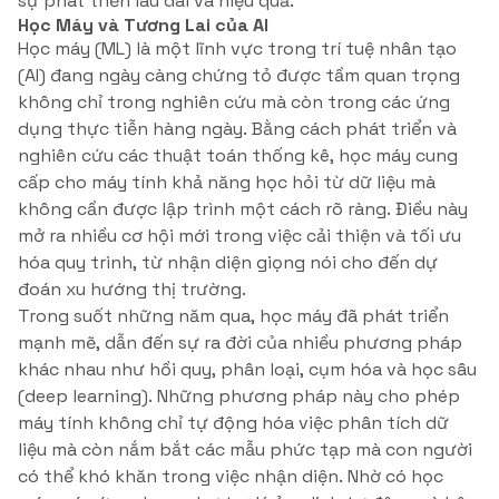
sự phát triển lâu dài và hiệu quả.
Học Máy và Tương Lai của AI
Học máy (ML) là một lĩnh vực trong trí tuệ nhân tạo
(AI) đang ngày càng chứng tỏ được tầm quan trọng
không chỉ trong nghiên cứu mà còn trong các ứng
dụng thực tiễn hàng ngày. Bằng cách phát triển và
nghiên cứu các thuật toán thống kê, học máy cung
cấp cho máy tính khả năng học hỏi từ dữ liệu mà
không cần được lập trình một cách rõ ràng. Điều này
mở ra nhiều cơ hội mới trong việc cải thiện và tối ưu
hóa quy trình, từ nhận diện giọng nói cho đến dự
đoán xu hướng thị trường.
Trong suốt những năm qua, học máy đã phát triển
mạnh mẽ, dẫn đến sự ra đời của nhiều phương pháp
khác nhau như hồi quy, phân loại, cụm hóa và học sâu
(deep learning). Những phương pháp này cho phép
máy tính không chỉ tự động hóa việc phân tích dữ
liệu mà còn nắm bắt các mẫu phức tạp mà con người
có thể khó khăn trong việc nhận diện. Nhờ có học