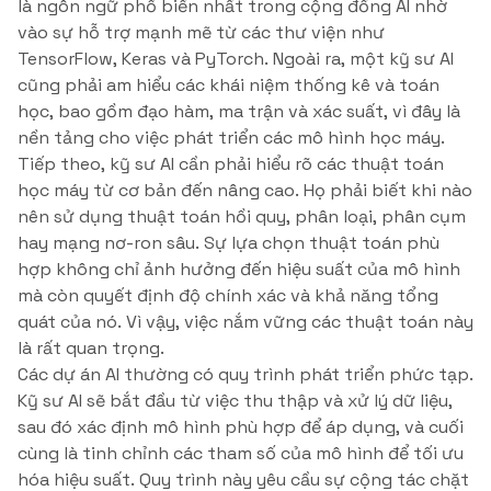
là ngôn ngữ phổ biến nhất trong cộng đồng AI nhờ
vào sự hỗ trợ mạnh mẽ từ các thư viện như
TensorFlow, Keras và PyTorch. Ngoài ra, một kỹ sư AI
cũng phải am hiểu các khái niệm thống kê và toán
học, bao gồm đạo hàm, ma trận và xác suất, vì đây là
nền tảng cho việc phát triển các mô hình học máy.
Tiếp theo, kỹ sư AI cần phải hiểu rõ các thuật toán
học máy từ cơ bản đến nâng cao. Họ phải biết khi nào
nên sử dụng thuật toán hồi quy, phân loại, phân cụm
hay mạng nơ-ron sâu. Sự lựa chọn thuật toán phù
hợp không chỉ ảnh hưởng đến hiệu suất của mô hình
mà còn quyết định độ chính xác và khả năng tổng
quát của nó. Vì vậy, việc nắm vững các thuật toán này
là rất quan trọng.
Các dự án AI thường có quy trình phát triển phức tạp.
Kỹ sư AI sẽ bắt đầu từ việc thu thập và xử lý dữ liệu,
sau đó xác định mô hình phù hợp để áp dụng, và cuối
cùng là tinh chỉnh các tham số của mô hình để tối ưu
hóa hiệu suất. Quy trình này yêu cầu sự cộng tác chặt