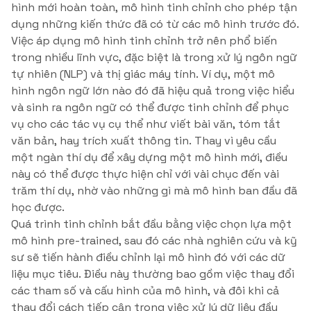
hình mới hoàn toàn, mô hình tinh chỉnh cho phép tận
dụng những kiến thức đã có từ các mô hình trước đó.
Việc áp dụng mô hình tinh chỉnh trở nên phổ biến
trong nhiều lĩnh vực, đặc biệt là trong xử lý ngôn ngữ
tự nhiên (NLP) và thị giác máy tính. Ví dụ, một mô
hình ngôn ngữ lớn nào đó đã hiệu quả trong việc hiểu
và sinh ra ngôn ngữ có thể được tinh chỉnh để phục
vụ cho các tác vụ cụ thể như viết bài văn, tóm tắt
văn bản, hay trích xuất thông tin. Thay vì yêu cầu
một ngàn thí dụ để xây dựng một mô hình mới, điều
này có thể được thực hiện chỉ với vài chục đến vài
trăm thí dụ, nhờ vào những gì mà mô hình ban đầu đã
học được.
Quá trình tinh chỉnh bắt đầu bằng việc chọn lựa một
mô hình pre-trained, sau đó các nhà nghiên cứu và kỹ
sư sẽ tiến hành điều chỉnh lại mô hình đó với các dữ
liệu mục tiêu. Điều này thường bao gồm việc thay đổi
các tham số và cấu hình của mô hình, và đôi khi cả
thay đổi cách tiếp cận trong việc xử lý dữ liệu đầu