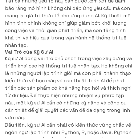
Tất cả những yếu tố này cần được xem xét để đảm
bảo rằng mô hình không chỉ đáp ứng yêu cầu mà còn
mang lại giá trị thực tế cho ứng dụng AI. Kỹ thuật mô
hình tinh chỉnh không chỉ giúp giảm bớt khối lượng
công việc và thời gian phát triển, mà còn tăng tính
khả thi và hiệu quả trong vận hành hệ thống trí tuệ
nhân tạo.
Vai Trò của Kỹ Sư AI
Kỹ sư AI đóng vai trò chủ chốt trong việc xây dựng và
triển khai các hệ thống trí tuệ nhân tạo. Họ không chỉ
là những người lập trình giỏi mà còn phải thành thạo
kiến thức về học máy và các thuật toán AI để phát
triển các sản phẩm có khả năng học hỏi và thích nghi
từ dữ liệu. Để thực hiện những nhiệm vụ phức tạp
này, một kỹ sư AI cần có những kỹ năng và công cụ
cần thiết để giải quyết các vấn đề đa dạng trong lĩnh
vực này.
Đầu tiên, kỹ sư AI cần phải có kiến thức vững chắc về
ngôn ngữ lập trình như Python, R, hoặc Java. Python