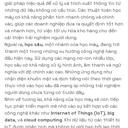
giải pháp hiệu quả để xử lý và trích xuất thông tin từ
những dữ liệu không có cấu trúc. Các thuật toán học
máy có khả năng phân tích nhanh chóng và chính
xác, giúp các doanh nghiệp đưa ra quyết định tốt hơn
và nhanh hơn, từ việc tối ưu hóa kho hàng cho đến
cải thiện trải nghiệm người dùng.
Ngoài ra,
học sâu
, một nhánh của học máy, đang trở
thành một trong những xu hướng công nghệ hàng
đầu hiện nay. Sử dụng các mạng nơ-ron nhiều lớp,
học sâu có khả năng xử lý hình ảnh, âm thanh và ngữ
nghĩa với độ chính xác cao. Những ứng dụng như
nhận diện khuôn mặt và dịch tiếng nói theo thời gian
thực nhờ vào học sâu đã mang lại những trải nghiệm
người dùng chưa từng có trước đây.
Nhìn về tương lai, khả năng của học máy sẽ còn tiếp
tục phát triển mạnh mẽ nhờ vào sự kết hợp với các
công nghệ khác như
Internet of Things (IoT)
,
big
data
, và
cloud computing
. Khi dữ liệu từ các thiết bị
IoT được phân tích mà không bị giới hạn bởi lag thời