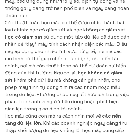
máy, các ứng dụng như trợ lý ảo, dịch tự động và hệ
thống gợi ý đang trở nên phổ biến và ngày càng hoàn
thiện hơn.
Các thuật toán học máy có thể được chia thành hai
loại chính: học có giám sát và học không có giám sát.
Học có giám sát
sử dụng một tập dữ liệu đã được gán
nhãn để “dạy” máy tính cách nhận diện các mẫu. Điều
này áp dụng cho nhiều lĩnh vực, từ y tế, nơi mà các
mô hình có thể giúp chẩn đoán bệnh, cho đến tài
chính, nơi mà các thuật toán có thể dự đoán sự biến
động của thị trường. Ngược lại,
học không có giám
sát
khám phá dữ liệu mà không cần gán nhãn, cho
phép máy tính tự động tìm ra các nhóm hoặc mẫu
trong dữ liệu. Phương pháp này rất hữu ích trong việc
phân tích hành vi người tiêu dùng hoặc phát hiện
gian lận trong giao dịch tài chính.
Học máy cũng còn mở ra cách nhìn mới về
các nền
tảng dữ liệu lớn
. Khi các doanh nghiệp ngày càng thu
thập khối lượng dữ liệu khổng lồ, học máy cung cấp