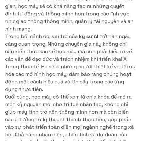
gian, học máy sẽ có khả năng tạo ra những quyết
định tự động và thông minh hơn trong các lĩnh vực
như giao thông thông minh, quản lý tài nguyên và an
ninh mạng.
Trong bối cảnh đó, vai trò của
kỹ sư AI
trở nên ngày
càng quan trọng. Những chuyên gia này không chỉ
cần kiến thức sâu về học máy mà còn phải hiểu rõ về
các vấn đề đạo đức và trách nhiệm khi triển khai AI
trong thực tế. Họ sẽ là những người thiết kế và tối ưu
hóa các mô hình học máy, đảm bảo rằng chúng hoạt
động một cách hiệu quả và tin cậy trong các ứng
dụng thực tiễn.
Cuối cùng, học máy có thể xem là chìa khóa để mở ra
một kỷ nguyên mới cho trí tuệ nhân tạo, không chỉ
giúp máy tính trở nên thông minh hơn mà còn biến
các ý tưởng từ lý thuyết thành thực tiễn, góp phần
vào sự phát triển toàn diện mọi ngành nghề trong xã
hội. Khả năng nhận diện, phân tích và dự đoán của