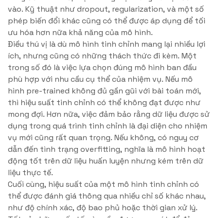
vào. Kỹ thuật như dropout, regularization, và một số
phép biến đổi khác cũng có thể được áp dụng để tối
ưu hóa hơn nữa khả năng của mô hình.
Điều thú vị là dù mô hình tinh chỉnh mang lại nhiều lợi
ích, nhưng cũng có những thách thức đi kèm. Một
trong số đó là việc lựa chọn đúng mô hình ban đầu
phù hợp với nhu cầu cụ thể của nhiệm vụ. Nếu mô
hình pre-trained không đủ gần gũi với bài toán mới,
thì hiệu suất tinh chỉnh có thể không đạt được như
mong đợi. Hơn nữa, việc đảm bảo rằng dữ liệu được sử
dụng trong quá trình tinh chỉnh là đại diện cho nhiệm
vụ mới cũng rất quan trọng. Nếu không, có nguy cơ
dẫn đến tình trạng overfitting, nghĩa là mô hình hoạt
động tốt trên dữ liệu huấn luyện nhưng kém trên dữ
liệu thực tế.
Cuối cùng, hiệu suất của một mô hình tinh chỉnh có
thể được đánh giá thông qua nhiều chỉ số khác nhau,
như độ chính xác, độ bao phủ hoặc thời gian xử lý.