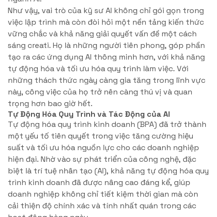
Như vậy, vai trò của kỹ sư AI không chỉ gói gọn trong
việc lập trình mà còn đòi hỏi một nền tảng kiến thức
vững chắc và khả năng giải quyết vấn đề một cách
sáng creati. Họ là những người tiên phong, góp phần
tạo ra các ứng dụng AI thông minh hơn, với khả năng
tự động hóa và tối ưu hóa quy trình làm việc. Với
những thách thức ngày càng gia tăng trong lĩnh vực
này, công việc của họ trở nên càng thú vị và quan
trọng hơn bao giờ hết.
Tự Động Hóa Quy Trình và Tác Động của AI
Tự động hóa quy trình kinh doanh (BPA) đã trở thành
một yếu tố tiên quyết trong việc tăng cường hiệu
suất và tối ưu hóa nguồn lực cho các doanh nghiệp
hiện đại. Nhờ vào sự phát triển của công nghệ, đặc
biệt là trí tuệ nhân tạo (AI), khả năng tự động hóa quy
trình kinh doanh đã được nâng cao đáng kể, giúp
doanh nghiệp không chỉ tiết kiệm thời gian mà còn
cải thiện độ chính xác và tính nhất quán trong các