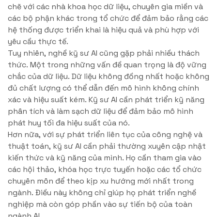
chẽ với các nhà khoa học dữ liệu, chuyên gia miền và
các bộ phận khác trong tổ chức để đảm bảo rằng các
hệ thống được triển khai là hiệu quả và phù hợp với
yêu cầu thực tế.
Tuy nhiên, nghề kỹ sư AI cũng gặp phải nhiều thách
thức. Một trong những vấn đề quan trọng là độ vững
chắc của dữ liệu. Dữ liệu không đồng nhất hoặc không
đủ chất lượng có thể dẫn đến mô hình không chính
xác và hiệu suất kém. Kỹ sư AI cần phát triển kỹ năng
phân tích và làm sạch dữ liệu để đảm bảo mô hình
phát huy tối đa hiệu suất của nó.
Hơn nữa, với sự phát triển liên tục của công nghệ và
thuật toán, kỹ sư AI cần phải thường xuyên cập nhật
kiến thức và kỹ năng của mình. Họ cần tham gia vào
các hội thảo, khóa học trực tuyến hoặc các tổ chức
chuyên môn để theo kịp xu hướng mới nhất trong
ngành. Điều này không chỉ giúp họ phát triển nghề
nghiệp mà còn góp phần vào sự tiến bộ của toàn
ngành AI.