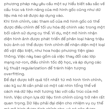
phương pháp này yêu cầu một sự hiểu biết sâu sắc về
cấu trúc và tính năng của mô hình gốc cũng như dữ
liệu mà nó sẽ được áp dụng vào.
Khi tinh chỉnh, các tham số của mô hình gốc có thể
được điều chỉnh để tối ưu hóa độ chính xác trong một
bối cảnh sử dụng cụ thể. Ví dụ, một mô hình nhận
diện hình ảnh được phát triển để phân loại hàng triệu
bức ảnh có thể được tinh chỉnh để nhận diện một loại
đồ vật đặc biệt, như hoa hoặc phương tiện giao
thông. Việc này bao gồm cả việc thay đổi các lớp
mạng nơ-ron, điều chỉnh tốc độ học, và áp dụng các
kỹ thuật regularization để tránh hiện tượng
overfitting.
Để đạt được kết quả tốt nhất từ mô hình tinh chỉnh,
các kỹ sư AI cần phải có một cái nhìn tổng thể về
cách mà dữ liệu mới tương tác với cấu trúc của mô
hình. Việc chọn lựa dữ liệu tinh chỉnh cũng trở nên rất
quan trọng. Dữ liệu phải đại diện cho nhiệm vụ cụ thể
mà mô hình được tinh chỉnh cho, và nó nên được