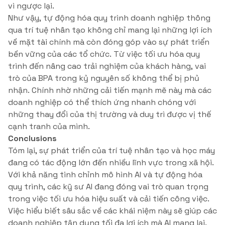
vì ngược lại.
Như vậy, tự động hóa quy trình doanh nghiệp thông
qua trí tuệ nhân tạo không chỉ mang lại những lợi ích
về mặt tài chính mà còn đóng góp vào sự phát triển
bền vững của các tổ chức. Từ việc tối ưu hóa quy
trình đến nâng cao trải nghiệm của khách hàng, vai
trò của BPA trong kỷ nguyên số không thể bị phủ
nhận. Chính nhờ những cải tiến mạnh mẽ này mà các
doanh nghiệp có thể thích ứng nhanh chóng với
những thay đổi của thị trường và duy trì được vị thế
cạnh tranh của mình.
Conclusions
Tóm lại, sự phát triển của trí tuệ nhân tạo và học máy
đang có tác động lớn đến nhiều lĩnh vực trong xã hội.
Với khả năng tinh chỉnh mô hình AI và tự động hóa
quy trình, các kỹ sư AI đang đóng vai trò quan trọng
trong việc tối ưu hóa hiệu suất và cải tiến công việc.
Việc hiểu biết sâu sắc về các khái niệm này sẽ giúp các
doanh nghiệp tận dụng tối đa lợi ích mà AI mang lại.