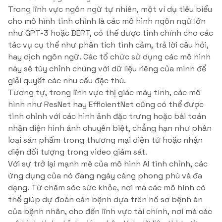
Trong lĩnh vực ngôn ngữ tự nhiên, một ví dụ tiêu biểu
cho mô hình tinh chỉnh là các mô hình ngôn ngữ lớn
như GPT-3 hoặc BERT, có thể được tinh chỉnh cho các
tác vụ cụ thể như phân tích tình cảm, trả lời câu hỏi,
hay dịch ngôn ngữ. Các tổ chức sử dụng các mô hình
này sẽ tùy chỉnh chúng với dữ liệu riêng của mình để
giải quyết các nhu cầu đặc thù.
Tương tự, trong lĩnh vực thị giác máy tính, các mô
hình như ResNet hay EfficientNet cũng có thể được
tinh chỉnh với các hình ảnh đặc trưng hoặc bài toán
nhận diện hình ảnh chuyên biệt, chẳng hạn như phân
loại sản phẩm trong thương mại điện tử hoặc nhận
diện đối tượng trong video giám sát.
Với sự trở lại mạnh mẽ của mô hình AI tinh chỉnh, các
ứng dụng của nó đang ngày càng phong phú và đa
dạng. Từ chăm sóc sức khỏe, nơi mà các mô hình có
thể giúp dự đoán căn bệnh dựa trên hồ sơ bệnh án
của bệnh nhân, cho đến lĩnh vực tài chính, nơi mà các