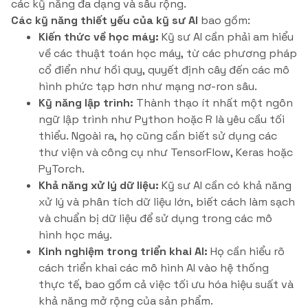
các kỹ năng đa dạng và sâu rộng.
Các kỹ năng thiết yếu của kỹ sư AI
bao gồm:
Kiến thức về học máy:
Kỹ sư AI cần phải am hiểu
về các thuật toán học máy, từ các phương pháp
cổ điển như hồi quy, quyết định cây đến các mô
hình phức tạp hơn như mạng nơ-ron sâu.
Kỹ năng lập trình:
Thành thạo ít nhất một ngôn
ngữ lập trình như Python hoặc R là yêu cầu tối
thiểu. Ngoài ra, họ cũng cần biết sử dụng các
thư viện và công cụ như TensorFlow, Keras hoặc
PyTorch.
Khả năng xử lý dữ liệu:
Kỹ sư AI cần có khả năng
xử lý và phân tích dữ liệu lớn, biết cách làm sạch
và chuẩn bị dữ liệu để sử dụng trong các mô
hình học máy.
Kinh nghiệm trong triển khai AI:
Họ cần hiểu rõ
cách triển khai các mô hình AI vào hệ thống
thực tế, bao gồm cả việc tối ưu hóa hiệu suất và
khả năng mở rộng của sản phẩm.