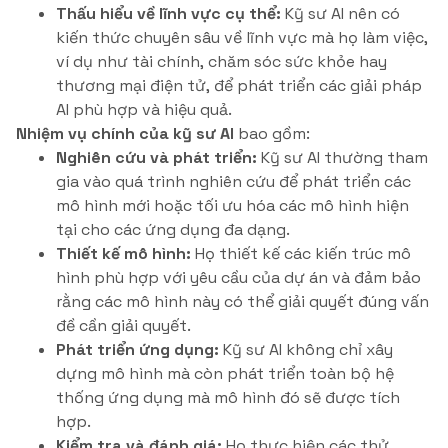
Thấu hiểu về lĩnh vực cụ thể:
Kỹ sư AI nên có
kiến thức chuyên sâu về lĩnh vực mà họ làm việc,
ví dụ như tài chính, chăm sóc sức khỏe hay
thương mại điện tử, để phát triển các giải pháp
AI phù hợp và hiệu quả.
Nhiệm vụ chính của kỹ sư AI
bao gồm:
Nghiên cứu và phát triển:
Kỹ sư AI thường tham
gia vào quá trình nghiên cứu để phát triển các
mô hình mới hoặc tối ưu hóa các mô hình hiện
tại cho các ứng dụng đa dạng.
Thiết kế mô hình:
Họ thiết kế các kiến trúc mô
hình phù hợp với yêu cầu của dự án và đảm bảo
rằng các mô hình này có thể giải quyết đúng vấn
đề cần giải quyết.
Phát triển ứng dụng:
Kỹ sư AI không chỉ xây
dựng mô hình mà còn phát triển toàn bộ hệ
thống ứng dụng mà mô hình đó sẽ được tích
hợp.
Kiểm tra và đánh giá:
Họ thực hiện các thử