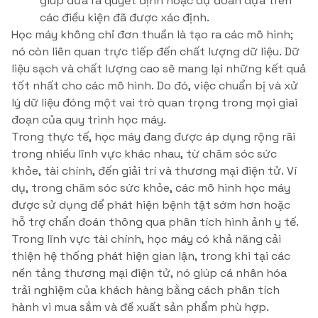
giúp đưa ra quyết định hoặc dự đoán dựa trên
các điều kiện đã được xác định.
Học máy không chỉ đơn thuần là tạo ra các mô hình;
nó còn liên quan trực tiếp đến chất lượng dữ liệu. Dữ
liệu sạch và chất lượng cao sẽ mang lại những kết quả
tốt nhất cho các mô hình. Do đó, việc chuẩn bị và xử
lý dữ liệu đóng một vai trò quan trọng trong mọi giai
đoạn của quy trình học máy.
Trong thực tế, học máy đang được áp dụng rộng rãi
trong nhiều lĩnh vực khác nhau, từ chăm sóc sức
khỏe, tài chính, đến giải trí và thương mại điện tử. Ví
dụ, trong chăm sóc sức khỏe, các mô hình học máy
được sử dụng để phát hiện bệnh tật sớm hơn hoặc
hỗ trợ chẩn đoán thông qua phân tích hình ảnh y tế.
Trong lĩnh vực tài chính, học máy có khả năng cải
thiện hệ thống phát hiện gian lận, trong khi tại các
nền tảng thương mại điện tử, nó giúp cá nhân hóa
trải nghiệm của khách hàng bằng cách phân tích
hành vi mua sắm và đề xuất sản phẩm phù hợp.