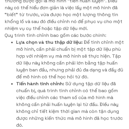
thường được gọi là mô hình “tiền huấn luyện”. Điều
này có thể hiểu đơn giản là việc lấy một mô hình đã
“biết” từ trước, vừa được học một lượng thông tin
khổng lồ và sau đó điều chỉnh nó để phục vụ cho một
nhiệm vụ cụ thể hoặc tập dữ liệu mới.
Quy trình tinh chỉnh bao gồm các bước chính:
Lựa chọn và thu thập dữ liệu:
Để tinh chỉnh một
mô hình, cần phải chuẩn bị một tập dữ liệu phù
hợp với nhiệm vụ mà mô hình sẽ thực hiện. Tập
dữ liệu này không cần phải lớn bằng tập huấn
luyện ban đầu, nhưng phải đủ đa dạng và đầy đủ
để mô hình có thể học hỏi từ đó.
Tiến hành tinh chỉnh:
Sử dụng tập dữ liệu đã
chuẩn bị, quá trình tinh chỉnh có thể bao gồm
việc điều chỉnh các tham số của mô hình mà
không cần phải huấn luyện lại từ đầu. Điều này
không chỉ tiết kiệm thời gian mà còn tận dụng
được những kiến thức mà mô hình đã học trước
đó.