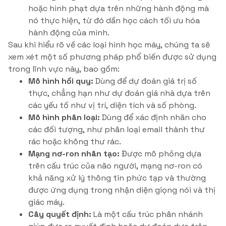
hoặc hình phạt dựa trên những hành động mà
nó thực hiện, từ đó dần học cách tối ưu hóa
hành động của mình.
Sau khi hiểu rõ về các loại hình học máy, chúng ta sẽ
xem xét một số phương pháp phổ biến được sử dụng
trong lĩnh vực này, bao gồm:
Mô hình hồi quy:
Dùng để dự đoán giá trị số
thực, chẳng hạn như dự đoán giá nhà dựa trên
các yếu tố như vị trí, diện tích và số phòng.
Mô hình phân loại:
Dùng để xác định nhãn cho
các đối tượng, như phân loại email thành thư
rác hoặc không thư rác.
Mạng nơ-ron nhân tạo:
Được mô phỏng dựa
trên cấu trúc của não người, mạng nơ-ron có
khả năng xử lý thông tin phức tạp và thường
được ứng dụng trong nhận diện giọng nói và thị
giác máy.
Cây quyết định:
Là một cấu trúc phân nhánh