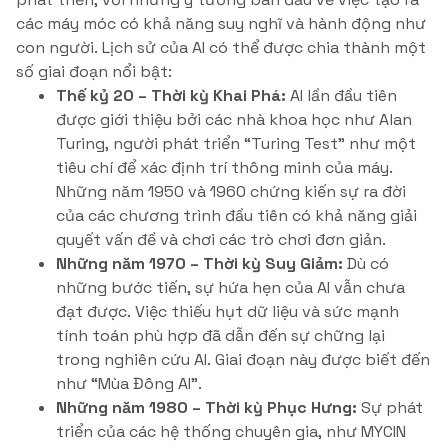
các máy móc có khả năng suy nghĩ và hành động như
con người. Lịch sử của AI có thể được chia thành một
số giai đoạn nổi bật:
Thế kỷ 20 – Thời kỳ Khai Phá:
AI lần đầu tiên
được giới thiệu bởi các nhà khoa học như Alan
Turing, người phát triển “Turing Test” như một
tiêu chí để xác định trí thông minh của máy.
Những năm 1950 và 1960 chứng kiến ​​sự ra đời
của các chương trình đầu tiên có khả năng giải
quyết vấn đề và chơi các trò chơi đơn giản.
Những năm 1970 – Thời kỳ Suy Giảm:
Dù có
những bước tiến, sự hứa hẹn của AI vẫn chưa
đạt được. Việc thiếu hụt dữ liệu và sức mạnh
tính toán phù hợp đã dẫn đến sự chững lại
trong nghiên cứu AI. Giai đoạn này được biết đến
như “Mùa Đông AI”.
Những năm 1980 – Thời kỳ Phục Hưng:
Sự phát
triển của các hệ thống chuyên gia, như MYCIN