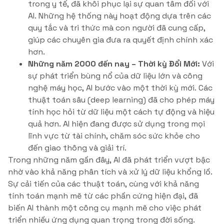
trong y tế, đã khôi phục lại sự quan tâm đối với
AI. Những hệ thống này hoạt động dựa trên các
quy tắc và tri thức mà con người đã cung cấp,
giúp các chuyên gia đưa ra quyết định chính xác
hơn.
Những năm 2000 đến nay – Thời kỳ Đổi Mới:
Với
sự phát triển bùng nổ của dữ liệu lớn và công
nghệ máy học, AI bước vào một thời kỳ mới. Các
thuật toán sâu (deep learning) đã cho phép máy
tính học hỏi từ dữ liệu một cách tự động và hiệu
quả hơn. AI hiện đang được sử dụng trong mọi
lĩnh vực từ tài chính, chăm sóc sức khỏe cho
đến giao thông và giải trí.
Trong những năm gần đây, AI đã phát triển vượt bậc
nhờ vào khả năng phân tích và xử lý dữ liệu khổng lồ.
Sự cải tiến của các thuật toán, cùng với khả năng
tính toán mạnh mẽ từ các phần cứng hiện đại, đã
biến AI thành một công cụ mạnh mẽ cho việc phát
triển nhiều ứng dụng quan trọng trong đời sống.