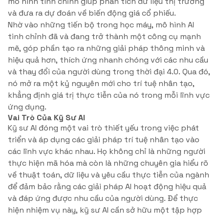
mô hình tinh chỉnh giúp phân tích dữ liệu thị trường
và đưa ra dự đoán về biến động giá cổ phiếu.
Nhờ vào những tiến bộ trong học máy, mô hình AI
tinh chỉnh đã và đang trở thành một công cụ mạnh
mẽ, góp phần tạo ra những giải pháp thông minh và
hiệu quả hơn, thích ứng nhanh chóng với các nhu cầu
và thay đổi của người dùng trong thời đại 4.0. Qua đó,
nó mở ra một kỷ nguyên mới cho trí tuệ nhân tạo,
khẳng định giá trị thực tiễn của nó trong mỗi lĩnh vực
ứng dụng.
Vai Trò Của Kỹ Sư AI
Kỹ sư AI đóng một vai trò thiết yếu trong việc phát
triển và áp dụng các giải pháp trí tuệ nhân tạo vào
các lĩnh vực khác nhau. Họ không chỉ là những người
thực hiện mã hóa mà còn là những chuyên gia hiểu rõ
về thuật toán, dữ liệu và yêu cầu thực tiễn của ngành
để đảm bảo rằng các giải pháp AI hoạt động hiệu quả
và đáp ứng được nhu cầu của người dùng. Để thực
hiện nhiệm vụ này, kỹ sư AI cần sở hữu một tập hợp