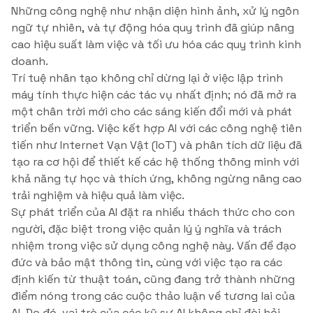
Những công nghệ như nhận diện hình ảnh, xử lý ngôn
ngữ tự nhiên, và tự động hóa quy trình đã giúp nâng
cao hiệu suất làm việc và tối ưu hóa các quy trình kinh
doanh.
Trí tuệ nhân tạo không chỉ dừng lại ở việc lập trình
máy tính thực hiện các tác vụ nhất định; nó đã mở ra
một chân trời mới cho các sáng kiến đổi mới và phát
triển bền vững. Việc kết hợp AI với các công nghệ tiên
tiến như Internet Vạn Vật (IoT) và phân tích dữ liệu đã
tạo ra cơ hội để thiết kế các hệ thống thông minh với
khả năng tự học và thích ứng, không ngừng nâng cao
trải nghiệm và hiệu quả làm việc.
Sự phát triển của AI đặt ra nhiều thách thức cho con
người, đặc biệt trong việc quản lý ý nghĩa và trách
nhiệm trong việc sử dụng công nghệ này. Vấn đề đạo
đức và bảo mật thông tin, cùng với việc tạo ra các
định kiến từ thuật toán, cũng đang trở thành những
điểm nóng trong các cuộc thảo luận về tương lai của
AI. Do đó, vai trò của các kỹ sư AI không chỉ đòi hỏi