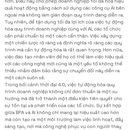
hơn. Điều này cho phép doanh nghiệp tối đa hóa hiệu
quả hoạt động bằng cách sử dụng các công cụ AI bên
ngoài mà không làm gián đoạn quy trình đang diễn ra.
Tuy nhiên, để tận dụng tối đa lợi ích của việc tự động
hóa quy trình doanh nghiệp cùng với AI, các tổ chức
cần phải chuẩn bị một cách cẩn thận. Việc xây dựng
một chiến lược rõ ràng và định nghĩa rõ ràng các quy
trình mà cần tự động hóa là rất quan trọng. Hơn nữa,
việc đào tạo nhân viên để họ có thể làm việc hiệu quả
với các công nghệ mới cũng là một yếu tố không thể
thiếu nhằm đảm bảo rằng sự chuyển đổi này diễn ra
một cách suôn sẻ.
Trong bối cảnh thời đại 4.0, việc tự động hóa quy
trình doanh nghiệp không chỉ đơn thuần là một xu
hướng mà đã trở thành một điều kiện tiên quyết cho
sự tồn tại và phát triển của các tổ chức. Sự kết hợp
giữa BPA và AI không chỉ mang lại hiệu suất cao hơn
mà còn tạo ra một môi trường làm việc linh hoạt, đầy
sáng tạo, nơi mà công nghệ phục vụ con người thay