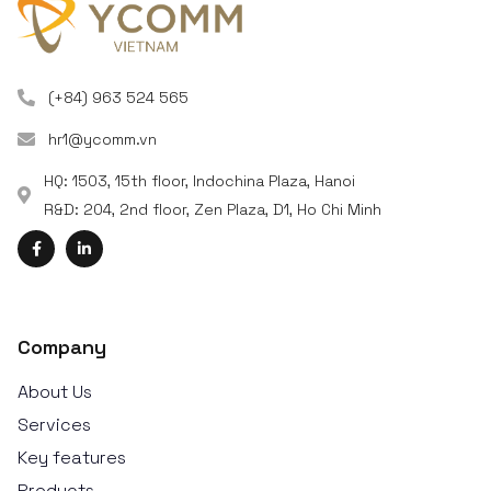
(+84) 963 524 565
hr1@ycomm.vn
HQ: 1503, 15th floor, Indochina Plaza, Hanoi
R&D: 204, 2nd floor, Zen Plaza, D1, Ho Chi Minh
Company
About Us
Services
Key features
Products