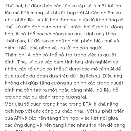
Thứ hai, tự động hóa các tác vụ lặp lại là một lợi ích
lớn mà BPA mang lại khi kết hợp với AI. Các nhiệm vụ
như nhập liệu, xử lý hóa đơn hay quản lý kho hàng có
thể trở nên đơn giản hơn rất nhiều khi được tự động
hóa. AI có thể học và nâng cao quy trình này theo
thời gian, từ đó tạo ra những giải pháp hiệu quả và
giảm thiểu khả năng xảy ra lỗi do con người.
Thậm chí, AI còn có thể hỗ trợ trong việc ra quyết
định. Thay vì dựa vào cảm tính hay kinh nghiệm cá
nhân, các tổ chức có thể sử dụng các mô hình AI để
đưa ra các dự đoán dựa trên dữ liệu lịch sử. Điều này
không chỉ giúp tăng cường sự chính xác trong quyết
định mà còn tạo ra một ngày càng nhiều dữ liệu hỗ
trợ cho các dự đoán trong tương lai.
Một yếu tố quan trọng khác trong BPA là khả năng
tích hợp với các công cụ khác nhau. Với sự phát triển
của API và các nền tảng tích hợp, việc kết nối giữa
các ứng dụng và nền tảng khác nhau trở nên dễ dàng