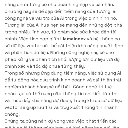
năng chưa từng có cho doanh nghiệp và cá nhân.
Chương này sẽ đề cập đến tiềm năng của tương lai
công nghệ và vai trò của AI trong việc định hình nó.
Tương lai của AI hứa hẹn sẽ mang đến những đột phá
trong nhiều lĩnh vực, từ chăm sóc sức khỏe đến tài
chính. Việc tích hợp giữa
LlamaIndex
và hệ thống cơ
sở dữ liệu vector có thể cải thiện khả năng quyết định
và phân tích dữ liệu. Những công nghệ này sẽ cho
phép xử lý và phân tích khối lượng lớn dữ liệu với độ
chính xác và tốc độ chưa từng thấy.
Trong số những ứng dụng tiềm năng, việc sử dụng AI
để tự động hóa quy trình kinh doanh và cải thiện trải
nghiệm khách hàng sẽ nổi bật. Công nghệ trí tuệ
nhân tạo có thể cung cấp thông tin chi tiết tức thì
và thúc đẩy khả năng dự đoán, trong khi cơ sở dữ liệu
vector sẽ giúp lưu trữ và truy xuất thông tin nhanh
chóng.
Chúng ta cũng nên kỳ vọng vào việc phát triển các
mô hình AI thông minh hơn, có khả năng học hỏi liên