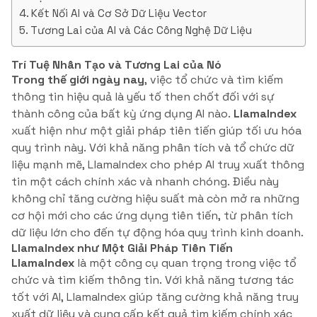
Kết Nối AI và Cơ Sở Dữ Liệu Vector
Tương Lai của AI và Các Công Nghệ Dữ Liệu
Trí Tuệ Nhân Tạo và Tương Lai của Nó
Trong thế giới ngày nay
, việc tổ chức và tìm kiếm
thông tin hiệu quả là yếu tố then chốt đối với sự
thành công của bất kỳ ứng dụng AI nào.
LlamaIndex
xuất hiện như một giải pháp tiên tiến giúp tối ưu hóa
quy trình này. Với khả năng phân tích và tổ chức dữ
liệu mạnh mẽ, LlamaIndex cho phép AI truy xuất thông
tin một cách chính xác và nhanh chóng. Điều này
không chỉ tăng cường hiệu suất mà còn mở ra những
cơ hội mới cho các ứng dụng tiên tiến, từ phân tích
dữ liệu lớn cho đến tự động hóa quy trình kinh doanh.
LlamaIndex như Một Giải Pháp Tiên Tiến
LlamaIndex
là một công cụ quan trọng trong việc tổ
chức và tìm kiếm thông tin. Với khả năng tương tác
tốt với AI, LlamaIndex giúp tăng cường khả năng truy
xuất dữ liệu và cung cấp kết quả tìm kiếm chính xác