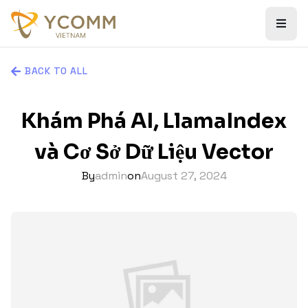
BACK TO ALL
Khám Phá AI, LlamaIndex
và Cơ Sở Dữ Liệu Vector
By
admin
on
August 27, 2024