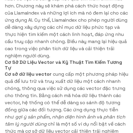
hơn. Chương này sẽ khám phá cách thức hoạt động
của LlamaIndex và những lợi ích mà nó đem lại cho các
ứng dụng AI. Cụ thể, LlamaIndex cho phép người dùng
dễ dàng xây dựng các chỉ mục dữ liệu phức tạp và
thực hiện tìm kiếm một cách linh hoạt, đáp ứng nhu
cầu truy cập nhanh chóng. Điều này mang lại hiệu quả
cao trong việc phân tích dữ liệu và cải thiện trải
nghiệm người dùng.
Cơ Sở Dữ Liệu Vector và Kỹ Thuật Tìm Kiếm Tương
Tự
Cơ sở dữ liệu vector
cung cấp một phương pháp hiệu
quả để lưu trữ và truy xuất dữ liệu một cách nhanh
chóng, thông qua việc sử dụng các vector đặc trưng
cho thông tin. Bằng cách mã hóa dữ liệu thành các
vector, hệ thống có thể dễ dàng so sánh độ tương
đồng giữa các đối tượng. Các ứng dụng thực tiễn
như
gợi ý sản phẩm
,
nhận diện hình ảnh
và
phân tích
tâm lý người dùng
chỉ là một số ví dụ nổi bật về cách
thức mà cơ sở dữ liệu vector cải thiện trải nghiệm