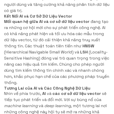
người dùng và tăng cường khả năng phân tích dữ liệu
có giá trị.
Kết Nối AI và Cơ Sở Dữ Liệu Vector
Mối quan hệ giữa AI và cơ sở dữ liệu vector
đang tạo
ra những cơ hội mới cho sự phát triển công nghệ. AI
có khả năng phát hiện và tối ưu hóa các mẫu trong
dữ liệu vector, từ đó cải thiện khả năng truy xuất
thông tin. Các thuật toán tiên tiến như
HNSW
(Hierarchical Navigable Small World) và
LSH
(Locality-
Sensitive Hashing) đóng vai trò quan trọng trong việc
nâng cao hiệu quả tìm kiếm. Chúng cho phép người
dùng tìm kiếm thông tin chính xác và nhanh chóng
hơn, khắc phục hạn chế của các phương pháp truyền
thống.
Tương Lai của AI và Các Công Nghệ Dữ Liệu
Nhìn về phía trước,
AI
và
các cơ sở dữ liệu vector
sẽ
tiếp tục phát triển và đổi mới. Với sự bùng nổ của
machine learning
và
deep learning
, một tương lai nơi
những công nghệ này hội tụ sẽ mở ra những khả